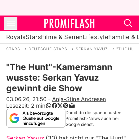
Royals
Stars
Filme & Serien
Lifestyle
Familie & 
STARS
DEUTSCHE STARS
SERKAN YAVUZ
"THE HUN
Royals
"The Hunt"-Kameramann
Stars
wusste: Serkan Yavuz
Filme & Serien
gewinnt die Show
Lifestyle
03.06.26, 21:50
-
Anja-Stine Andresen
Lesezeit:
2
min
Familie & Liebe
Damit du die spannendsten
Promiflash-News auch bei
Promiflash Exklusiv
Google siehst.
Serkan Yavuz
(33) hat nicht nur "
The Hunt
"