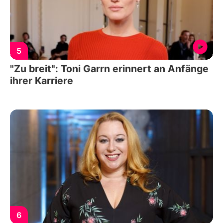
5
"Zu breit": Toni Garrn erinnert an Anfänge
ihrer Karriere
6