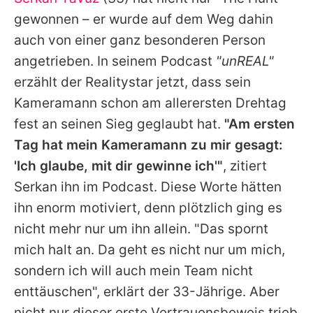
Alle Themen auf Promiflash
gewonnen – er wurde auf dem Weg dahin
Jobs
auch von einer ganz besonderen Person
angetrieben. In seinem Podcast
"unREAL"
App runterladen
erzählt der Realitystar jetzt, dass sein
Team
Kameramann schon am allerersten Drehtag
fest an seinen Sieg geglaubt hat.
"Am ersten
Redaktionelle Richtlinien
Tag hat mein Kameramann zu mir gesagt:
Impressum
'Ich glaube, mit dir gewinne ich'"
, zitiert
Serkan
ihn im Podcast. Diese Worte hätten
Datenschutzerklärung
ihn enorm motiviert, denn plötzlich ging es
Nutzungsbedingungen
nicht mehr nur um ihn allein. "Das spornt
Utiq verwalten
mich halt an. Da geht es nicht nur um mich,
sondern ich will auch mein Team nicht
enttäuschen", erklärt der 33-Jährige. Aber
nicht nur dieser erste Vertrauensbeweis trieb