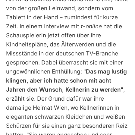
Alle Themen auf Promiflash
von der großen Leinwand, sondern vom
Jobs
Tablett in der Hand – zumindest für kurze
Zeit. In einem Interview mit
t-online
hat die
App runterladen
Schauspielerin jetzt offen über ihre
Team
Kindheitspläne, das Älterwerden und die
Missstände in der deutschen TV-Branche
Redaktionelle Richtlinien
gesprochen. Dabei überrascht sie mit einer
Impressum
ungewöhnlichen Enthüllung:
"Das mag lustig
klingen, aber ich hatte schon mit acht
Datenschutzerklärung
Jahren den Wunsch, Kellnerin zu werden"
,
Nutzungsbedingungen
erzählt sie. Der Grund dafür war ihre
Utiq verwalten
damalige Heimat Wien, wo Kellnerinnen in
eleganten schwarzen Kleidchen und weißen
Schürzen für sie einen ganz besonderen Reiz
hatten. "Sie waren angesehen und sehr