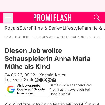
Royals
Stars
Filme & Serien
Lifestyle
Familie & 
FAMILIE & LIEBE
DIESEN JOB WOLLTE SCHAUSPIELERIN AN
Royals
Diesen Job wollte
Stars
Schauspielerin Anna Maria
Filme & Serien
Mühe als Kind
Lifestyle
04.06.26, 09:12
-
Yasmin Keller
Lesezeit:
2
min
Familie & Liebe
Damit du die spannendsten
Promiflash-News auch bei
Promiflash Exklusiv
Google siehst.
Als Kind träumte
Anna Maria Mühe
(40) nicht