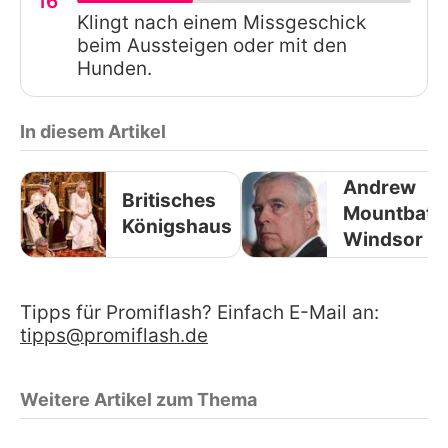
16
Klingt nach einem Missgeschick
beim Aussteigen oder mit den
Hunden.
In diesem Artikel
Andrew
Britisches
Mountbatt
Königshaus
Windsor
Tipps für Promiflash? Einfach E-Mail an:
tipps@promiflash.de
Weitere Artikel zum Thema