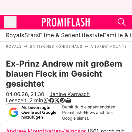
Royals
Stars
Filme & Serien
Lifestyle
Familie & 
ROYALS
BRITISCHES KÖNIGSHAUS
ANDREW MOUNTBAT
Royals
Ex-Prinz Andrew mit großem
Stars
blauen Fleck im Gesicht
Filme & Serien
gesichtet
Lifestyle
04.06.26, 21:30
-
Janine Karrasch
Lesezeit:
2
min
Familie & Liebe
Damit du die spannendsten
Promiflash-News auch bei
Promiflash Exklusiv
Google siehst.
Andrew Mountbatten-Windsor
(66) sorgt mit