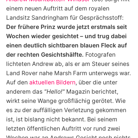
Alle Themen auf Promiflash
einem neuen Auftritt auf dem royalen
Jobs
Landsitz Sandringham für Gesprächsstoff:
Der frühere Prinz wurde jetzt erstmals seit
App runterladen
Wochen wieder gesichtet – und trug dabei
Team
einen deutlich sichtbaren blauen Fleck auf
der rechten Gesichtshälfte.
Fotografen
Redaktionelle Richtlinien
lichteten
Andrew
ab, als er am Steuer seines
Impressum
Land Rover nahe Marsh Farm unterwegs war.
Auf den
aktuellen Bildern
, über die unter
Datenschutzerklärung
anderem das
"Hello!"
Magazin berichtet,
Nutzungsbedingungen
wirkt seine Wange großflächig gerötet. Wie
Utiq verwalten
es zu der auffälligen Verletzung gekommen
ist, ist bislang nicht bekannt. Bei seinem
letzten öffentlichen Auftritt vor rund zwei
Wochen war an
Andrews
Gesicht noch nichts