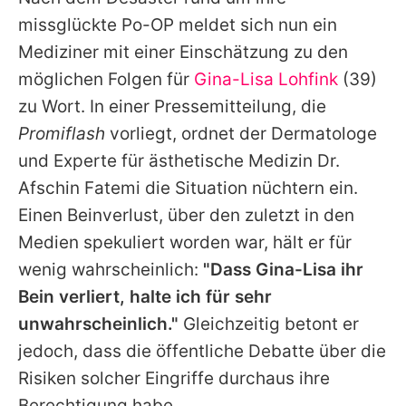
Alle Themen auf Promiflash
missglückte Po-OP meldet sich nun ein
Jobs
Mediziner mit einer Einschätzung zu den
möglichen Folgen für
Gina-Lisa Lohfink
(39)
App runterladen
zu Wort. In einer Pressemitteilung, die
Team
Promiflash
vorliegt, ordnet der Dermatologe
und Experte für ästhetische Medizin
Dr.
Redaktionelle Richtlinien
Afschin Fatemi
die Situation nüchtern ein.
Impressum
Einen Beinverlust, über den zuletzt in den
Medien spekuliert worden war, hält er für
Datenschutzerklärung
wenig wahrscheinlich:
"Dass Gina-Lisa ihr
Nutzungsbedingungen
Bein verliert, halte ich für sehr
Utiq verwalten
unwahrscheinlich."
Gleichzeitig betont er
jedoch, dass die öffentliche Debatte über die
Risiken solcher Eingriffe durchaus ihre
Berechtigung habe.