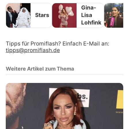
Gina-
Stars
Lisa
Lohfink
Tipps für Promiflash? Einfach E-Mail an:
tipps@promiflash.de
Weitere Artikel zum Thema