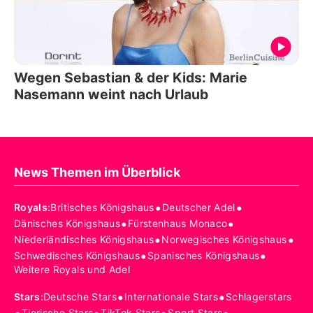
Wegen Sebastian & der Kids: Marie
Nasemann weint nach Urlaub
News Themen im Überblick
•
•
Royals
:
Britisches Königshaus
Deutscher Adel
•
•
Dänisches Königshaus
Fürstenhaus Monaco
•
•
Niederländisches Königshaus
Norwegisches Königshaus
•
•
Schwedisches Königshaus
Spanisches Königshaus
Weitere Royals und Adel
•
•
Stars
:
Deutsche Stars
Internationale Stars
Schlagerstars
Tierische Stars
TikTok Stars
Sport Stars