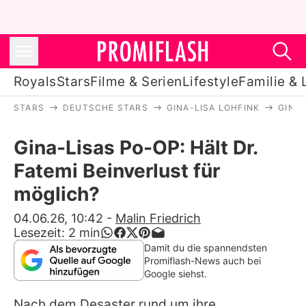
Royals
Stars
Filme & Serien
Lifestyle
Familie & 
STARS
DEUTSCHE STARS
GINA-LISA LOHFINK
GINA-
Royals
Gina-Lisas Po-OP: Hält Dr.
Stars
Fatemi Beinverlust für
Filme & Serien
möglich?
Lifestyle
04.06.26, 10:42
-
Malin Friedrich
Lesezeit:
2
min
Familie & Liebe
Damit du die spannendsten
Promiflash-News auch bei
Promiflash Exklusiv
Google siehst.
Nach dem Desaster rund um ihre