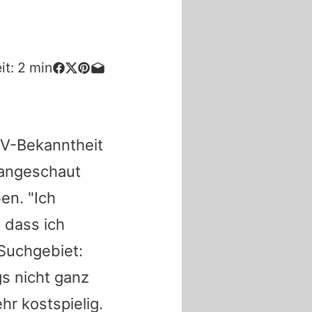
it:
2
min
TV-Bekanntheit
s angeschaut
en. "Ich
, dass ich
 Suchgebiet:
s nicht ganz
hr kostspielig.