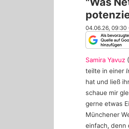
"Was Net
potenzie
04.06.26, 09:30
Samira Yavuz
(
teilte in einer
hat und ließ i
schaue mir glei
gerne etwas Eig
Münchener West
einfach, denn 