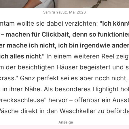
Samira Yavuz, Mai 2026
mtam wollte sie dabei verzichten:
"Ich könnt
 – machen für Clickbait, denn so funktionier
r mache ich nicht, ich bin irgendwie ander
ch alles nicht."
In einem weiteren Reel zeigt
m der besichtigten Häuser begeistert und 
krass." Ganz perfekt sei es aber noch nicht
kt in ihrer Nähe. Als besonderes Highlight ho
ecksschleuse" hervor – offenbar ein Ausst
äsche direkt in den Waschkeller zu beförde
Anzeige