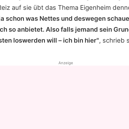
Reiz auf sie übt das Thema Eigenheim den
Datenschutzerklärung
 ja schon was Nettes und deswegen schaue
Nutzungsbedingungen
ch so anbietet. Also falls jemand sein Gru
Utiq verwalten
n loswerden will – ich bin hier"
, schrieb 
Anzeige