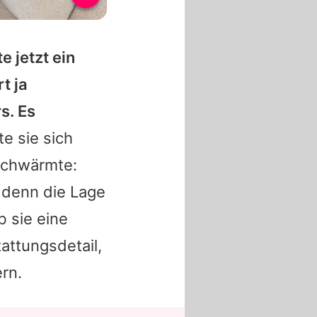
e jetzt ein
t ja
s. Es
e sie sich
schwärmte:
, denn die Lage
b sie eine
attungsdetail,
rn.