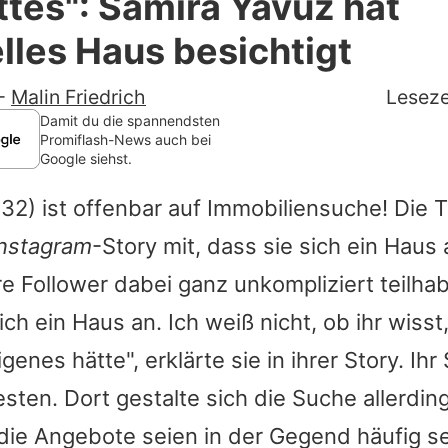
tes": Samira Yavuz hat
Filme & Serien
lles Haus besichtigt
Lifestyle
-
Malin Friedrich
Leseze
Familie & Liebe
Damit du die spannendsten
Promiflash-News auch bei
Google siehst.
Promiflash Exklusiv
32) ist offenbar auf Immobiliensuche! Die 
Alle Themen auf Promiflash
Instagram
-Story mit, dass sie sich ein Hau
Jobs
hre Follower dabei ganz unkompliziert teilhab
App runterladen
ch ein Haus an. Ich weiß nicht, ob ihr wisst
Team
enes hätte", erklärte sie in ihrer Story. Ihr
en. Dort gestalte sich die Suche allerding
Redaktionelle Richtlinien
die Angebote seien in der Gegend häufig se
Impressum