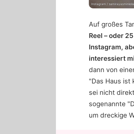
Instagram / samirayasminleila
Auf großes Ta
Reel – oder 25
Instagram, abe
interessiert mi
dann von eine
"Das Haus ist 
sei nicht dire
sogenannte "Dr
um dreckige W