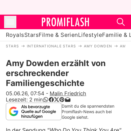
Royals
Stars
Filme & Serien
Lifestyle
Familie & 
STARS
INTERNATIONALE STARS
AMY DOWDEN
AMY 
Royals
Amy Dowden erzählt von
Stars
erschreckender
Filme & Serien
Familiengeschichte
Lifestyle
05.06.26, 07:54
-
Malin Friedrich
Lesezeit:
2
min
Familie & Liebe
Damit du die spannendsten
Promiflash-News auch bei
Promiflash Exklusiv
Google siehst.
In der Sendung
"Who Do You Think You Are"