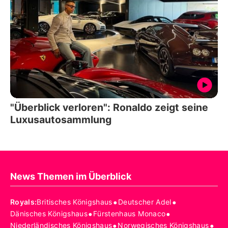
"Überblick verloren": Ronaldo zeigt seine
Luxusautosammlung
News Themen im Überblick
•
•
Royals
:
Britisches Königshaus
Deutscher Adel
•
•
Dänisches Königshaus
Fürstenhaus Monaco
•
•
Niederländisches Königshaus
Norwegisches Königshaus