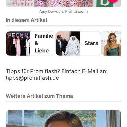
Getty Images
Amy Dowden, Profitänzerin
In diesem Artikel
Familie
&
Stars
Liebe
Tipps für Promiflash? Einfach E-Mail an:
tipps@promiflash.de
Weitere Artikel zum Thema