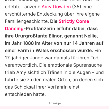
Alle Themen auf Promiflash
erlebte Tänzerin
Amy Dowden
(35) eine
Jobs
erschütternde Entdeckung über ihre eigene
Familiengeschichte.
Die
Strictly Come
App runterladen
Dancing
-Profitänzerin erfuhr dabei, dass
Team
ihre Ururgroßtante Elinor, genannt Nellie,
im Jahr 1888 im Alter von nur 14 Jahren auf
Redaktionelle Richtlinien
einer Farm in Wales erschossen wurde.
Ein
Impressum
17-jähriger Junge war damals für ihren Tod
verantwortlich. Die emotionale Spurensuche
Datenschutzerklärung
trieb Amy sichtlich Tränen in die Augen – und
Nutzungsbedingungen
führte sie zu den realen Orten, an denen sich
Utiq verwalten
das Schicksal ihrer Vorfahrin einst
entschieden hatte.
Anzeige