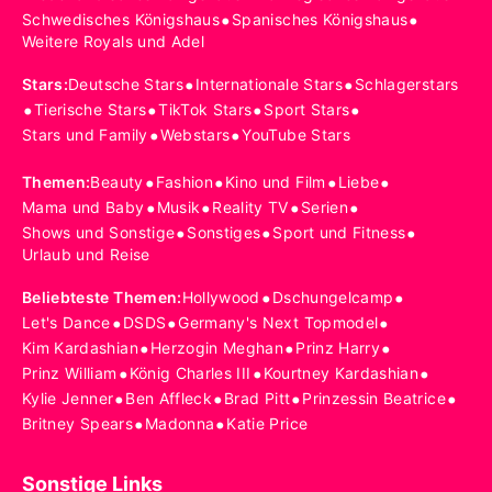
•
•
Schwedisches Königshaus
Spanisches Königshaus
Weitere Royals und Adel
•
•
Stars
:
Deutsche Stars
Internationale Stars
Schlagerstars
•
•
•
•
Tierische Stars
TikTok Stars
Sport Stars
•
•
Stars und Family
Webstars
YouTube Stars
•
•
•
•
Themen
:
Beauty
Fashion
Kino und Film
Liebe
•
•
•
•
Mama und Baby
Musik
Reality TV
Serien
•
•
•
Shows und Sonstige
Sonstiges
Sport und Fitness
Urlaub und Reise
•
•
Beliebteste Themen
:
Hollywood
Dschungelcamp
•
•
•
Let's Dance
DSDS
Germany's Next Topmodel
•
•
•
Kim Kardashian
Herzogin Meghan
Prinz Harry
•
•
•
Prinz William
König Charles III
Kourtney Kardashian
•
•
•
•
Kylie Jenner
Ben Affleck
Brad Pitt
Prinzessin Beatrice
•
•
Britney Spears
Madonna
Katie Price
Sonstige Links