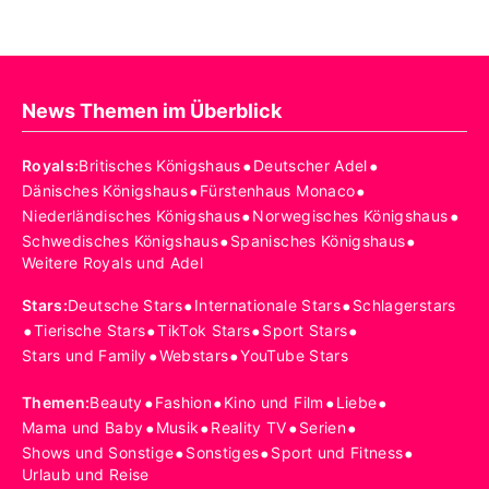
News Themen im Überblick
•
•
Royals
:
Britisches Königshaus
Deutscher Adel
•
•
Dänisches Königshaus
Fürstenhaus Monaco
•
•
Niederländisches Königshaus
Norwegisches Königshaus
•
•
Schwedisches Königshaus
Spanisches Königshaus
Weitere Royals und Adel
•
•
Stars
:
Deutsche Stars
Internationale Stars
Schlagerstars
•
•
•
•
Tierische Stars
TikTok Stars
Sport Stars
•
•
Stars und Family
Webstars
YouTube Stars
•
•
•
•
Themen
:
Beauty
Fashion
Kino und Film
Liebe
•
•
•
•
Mama und Baby
Musik
Reality TV
Serien
•
•
•
Shows und Sonstige
Sonstiges
Sport und Fitness
Urlaub und Reise