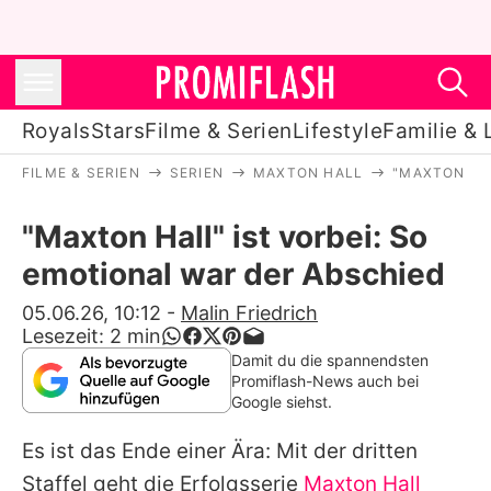
Royals
Stars
Filme & Serien
Lifestyle
Familie & 
FILME & SERIEN
SERIEN
MAXTON HALL
"MAXTON HAL
Royals
"Maxton Hall" ist vorbei: So
Stars
emotional war der Abschied
Filme & Serien
05.06.26, 10:12
-
Malin Friedrich
Lesezeit:
2
min
Lifestyle
Damit du die spannendsten
Promiflash-News auch bei
Familie & Liebe
Google siehst.
Promiflash Exklusiv
Es ist das Ende einer Ära: Mit der dritten
Staffel geht die Erfolgsserie
Maxton Hall