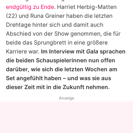
Alle Themen auf Promiflash
endgültig zu Ende
.
Harriet Herbig-Matten
(22) und
Runa Greiner
haben die letzten
Jobs
Drehtage hinter sich und damit auch
App runterladen
Abschied von der Show genommen, die für
Team
beide das Sprungbrett in eine größere
Karriere war.
Im Interview mit
Gala
sprachen
Redaktionelle Richtlinien
die beiden Schauspielerinnen nun offen
Impressum
darüber, wie sich die letzten Wochen am
Set angefühlt haben – und was sie aus
Datenschutzerklärung
dieser Zeit mit in die Zukunft nehmen.
Nutzungsbedingungen
Anzeige
Utiq verwalten