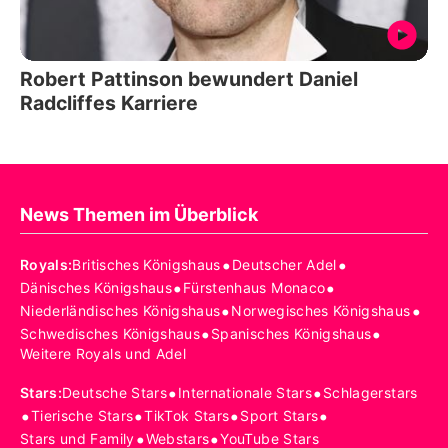
Robert Pattinson bewundert Daniel
Radcliffes Karriere
News Themen im Überblick
•
•
Royals
:
Britisches Königshaus
Deutscher Adel
•
•
Dänisches Königshaus
Fürstenhaus Monaco
•
•
Niederländisches Königshaus
Norwegisches Königshaus
•
•
Schwedisches Königshaus
Spanisches Königshaus
Weitere Royals und Adel
•
•
Stars
:
Deutsche Stars
Internationale Stars
Schlagerstars
•
•
•
•
Tierische Stars
TikTok Stars
Sport Stars
•
•
Stars und Family
Webstars
YouTube Stars