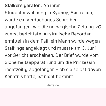
Alle Themen auf Promiflash
Stalkers geraten.
An ihrer
Studentenwohnung in Sydney, Australien,
Jobs
wurde ein verdächtiges Schreiben
App runterladen
abgefangen, wie die norwegische Zeitung
VG
Team
zuerst berichtete. Australische Behörden
ermitteln in dem Fall, ein Mann wurde wegen
Redaktionelle Richtlinien
Stalkings angeklagt und musste am 3. Juni
Impressum
vor Gericht erscheinen. Der Brief wurde vom
Sicherheitsapparat rund um die Prinzessin
Datenschutzerklärung
rechtzeitig abgefangen – ob sie selbst davon
Nutzungsbedingungen
Kenntnis hatte, ist nicht bekannt.
Utiq verwalten
Anzeige