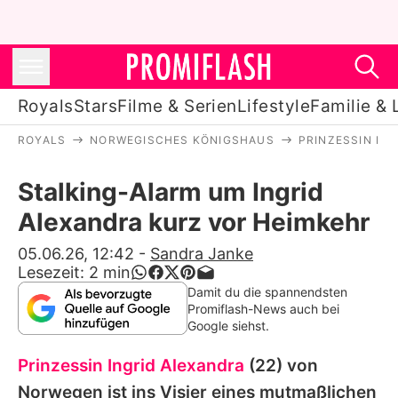
Royals
Stars
Filme & Serien
Lifestyle
Familie & 
ROYALS
NORWEGISCHES KÖNIGSHAUS
PRINZESSIN IN
Royals
Stalking-Alarm um Ingrid
Stars
Alexandra kurz vor Heimkehr
Filme & Serien
05.06.26, 12:42
-
Sandra Janke
Lesezeit:
2
min
Lifestyle
Damit du die spannendsten
Promiflash-News auch bei
Familie & Liebe
Google siehst.
Promiflash Exklusiv
Prinzessin Ingrid Alexandra
(22) von
Norwegen ist ins Visier eines mutmaßlichen