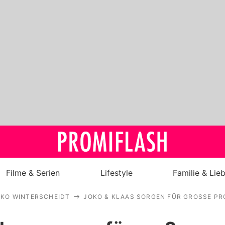
Filme & Serien
Lifestyle
Familie & Lie
OKO WINTERSCHEIDT
JOKO & KLAAS SORGEN FÜR GROSSE P
Royals
Stars