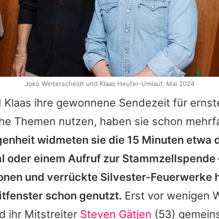
Joko Winterscheidt und Klaas Heufer-Umlauf, Mai 2024
 Klaas ihre gewonnene Sendezeit für ernst
iche Themen nutzen, haben sie schon mehrf
genheit widmeten sie die 15 Minuten etwa 
l oder einem Aufruf zur Stammzellspende 
onen und verrückte Silvester-Feuerwerke 
itfenster schon genutzt.
Erst vor wenigen 
d ihr Mitstreiter
Steven Gätjen
(53) gemein