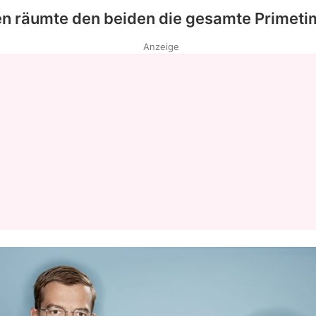
n räumte den beiden die gesamte Primetim
Datenschutzerklärung
Anzeige
Nutzungsbedingungen
Utiq verwalten