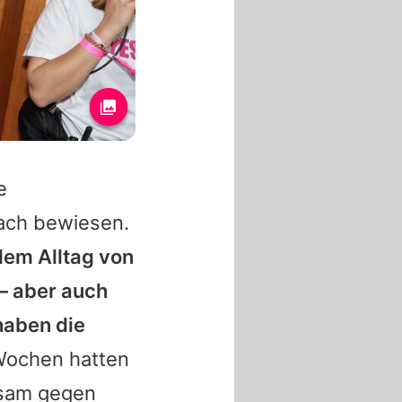
e
ach bewiesen.
dem Alltag von
– aber auch
haben die
Wochen hatten
sam gegen