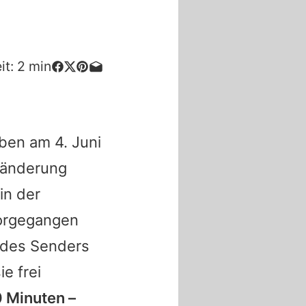
it:
2
min
ben am 4. Juni
mänderung
in der
vorgegangen
e des Senders
ie frei
 Minuten –