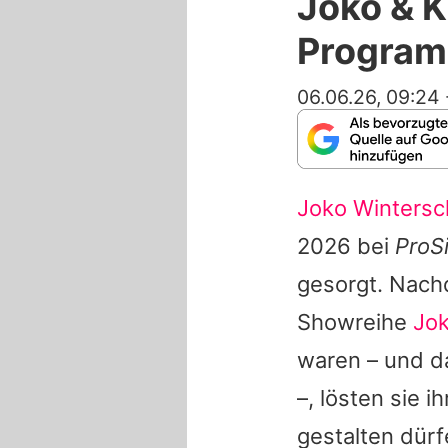
Joko & K
Progra
06.06.26, 09:24
Joko Wintersc
2026 bei
ProS
gesorgt. Nach
Showreihe
Jok
waren – und d
–, lösten sie i
gestalten dür