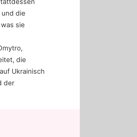
Stattdessen
 und die
 was sie
Dmytro,
itet, die
 auf Ukrainisch
d der