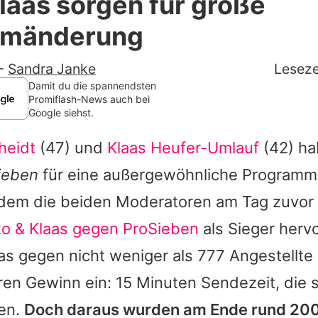
laas sorgen für große
Filme & Serien
mmänderung
Lifestyle
-
Sandra Janke
Leseze
Familie & Liebe
Damit du die spannendsten
Promiflash-News auch bei
Google siehst.
Promiflash Exklusiv
heidt
(47) und
Klaas Heufer-Umlauf
(42) ha
Alle Themen auf Promiflash
ieben
für eine außergewöhnliche Program
Jobs
dem die beiden Moderatoren am Tag zuvor 
App runterladen
o & Klaas gegen ProSieben
als Sieger her
Team
as gegen nicht weniger als 777 Angestellt
hren Gewinn ein: 15 Minuten Sendezeit, die s
Redaktionelle Richtlinien
fen.
Doch daraus wurden am Ende rund 200
Impressum