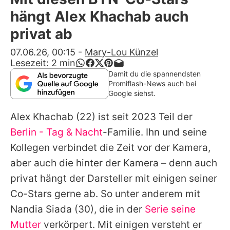
Alle Themen auf Promiflash
hängt Alex Khachab auch
Jobs
privat ab
App runterladen
07.06.26, 00:15
-
Mary-Lou Künzel
Lesezeit:
2
min
Team
Damit du die spannendsten
Promiflash-News auch bei
Redaktionelle Richtlinien
Google siehst.
Alex Khachab
(22) ist seit 2023 Teil der
Impressum
Berlin - Tag & Nacht
-Familie. Ihn und seine
Datenschutzerklärung
Kollegen verbindet die Zeit vor der Kamera,
Nutzungsbedingungen
aber auch die hinter der Kamera – denn auch
privat hängt der Darsteller mit einigen seiner
Utiq verwalten
Co-Stars gerne ab. So unter anderem mit
Nandia Siada
(30), die in der
Serie seine
Mutter
verkörpert. Mit einigen versteht er