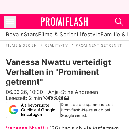
Royals
Stars
Filme & Serien
Lifestyle
Familie & 
FILME & SERIEN
REALITY-TV
PROMINENT GETRENNT
Royals
Vanessa Nwattu verteidigt
Stars
Verhalten in "Prominent
Filme & Serien
getrennt"
Lifestyle
06.06.26, 10:30
-
Anja-Stine Andresen
Lesezeit:
2
min
Familie & Liebe
Damit du die spannendsten
Promiflash-News auch bei
Promiflash Exklusiv
Google siehst.
Vanessa Nwattu
(26) hat sich via
Instagram