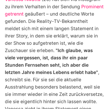
Alle Themen auf Promiflash
zu ihrem Verhalten in der Sendung
Prominent
Jobs
getrennt
geäußert – und deutliche Worte
gefunden. Die Reality-TV-Bekanntheit
App runterladen
meldet sich mit einem langen Statement in
Team
ihrer Story, in dem sie erklärt, warum sie in
der Show so aufgetreten ist, wie die
Redaktionelle Richtlinien
Zuschauer sie erleben.
"Ich glaube, was
Impressum
viele vergessen, ist, dass ihr ein paar
Stunden Fernsehen seht, ich aber die
Datenschutzerklärung
letzten Jahre meines Lebens erlebt habe"
,
Nutzungsbedingungen
schreibt sie. Für sie sei die aktuelle
Utiq verwalten
Ausstrahlung besonders belastend, weil sie
sie immer wieder in eine Zeit zurückversetze,
die sie eigentlich hinter sich lassen wollte.
Vanessa
zieht in ihrem Statement einen