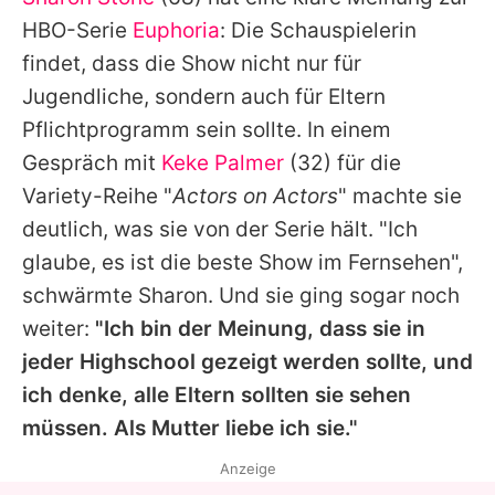
Alle Themen auf Promiflash
HBO-Serie
Euphoria
: Die Schauspielerin
Jobs
findet, dass die Show nicht nur für
Jugendliche, sondern auch für Eltern
App runterladen
Pflichtprogramm sein sollte. In einem
Team
Gespräch mit
Keke Palmer
(32) für die
Variety-Reihe "
Actors on Actors
" machte sie
Redaktionelle Richtlinien
deutlich, was sie von der Serie hält. "Ich
Impressum
glaube, es ist die beste Show im Fernsehen",
schwärmte
Sharon
. Und sie ging sogar noch
Datenschutzerklärung
weiter:
"Ich bin der Meinung, dass sie in
Nutzungsbedingungen
jeder Highschool gezeigt werden sollte, und
Utiq verwalten
ich denke, alle Eltern sollten sie sehen
müssen. Als Mutter liebe ich sie."
Anzeige