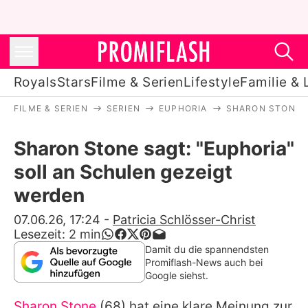
Royals
Stars
Filme & Serien
Lifestyle
Familie & 
FILME & SERIEN
SERIEN
EUPHORIA
SHARON STONE S
Royals
Sharon Stone sagt: "Euphoria"
Stars
soll an Schulen gezeigt
Filme & Serien
werden
Lifestyle
07.06.26, 17:24
-
Patricia Schlösser-Christ
Lesezeit:
2
min
Familie & Liebe
Damit du die spannendsten
Promiflash-News auch bei
Promiflash Exklusiv
Google siehst.
Sharon Stone
(68) hat eine klare Meinung zur