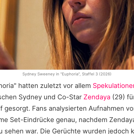
Sydney Sweeney in "Euphoria", Staffel 3 (2026)
ria" hatten zuletzt vor allem
Spekulatione
schen
Sydney
und Co-Star
Zendaya
(29) fü
f gesorgt. Fans analysierten Aufnahmen v
me Set-Eindrücke genau, nachdem
Zenday
zu sehen war. Die Gerüchte wurden jedoch k