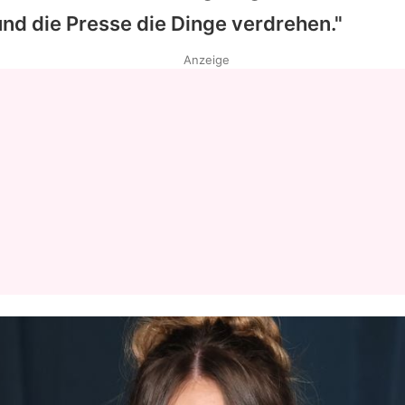
und die Presse die Dinge verdrehen."
Datenschutzerklärung
Anzeige
Nutzungsbedingungen
Utiq verwalten