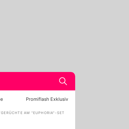
be
Promiflash Exklusiv
TGERÜCHTE AM "EUPHORIA"-SET