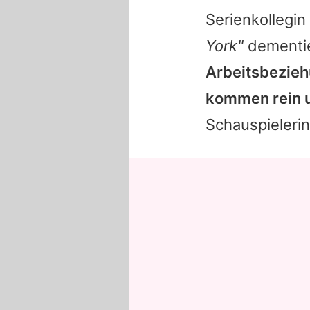
Serienkollegin
York"
dementi
Arbeitsbezieh
kommen rein u
Schauspieleri