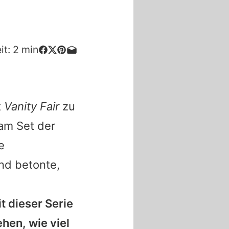
it:
2
min
t
Vanity Fair
zu
am Set der
e
nd betonte,
t dieser Serie
hen, wie viel