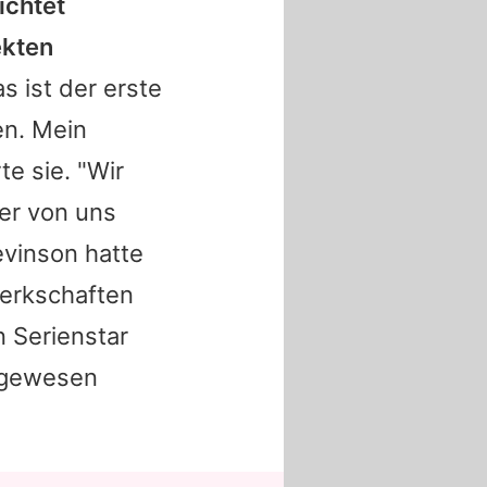
ichtet
ekten
s ist der erste
en. Mein
te sie. "Wir
ner von uns
vinson
hatte
werkschaften
 Serienstar
h gewesen