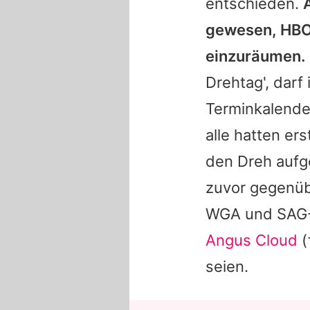
entschieden.
gewesen, HBO 
einzuräumen.
Drehtag', darf
Terminkalender 
alle hatten ers
den Dreh aufg
zuvor gegenü
WGA und SAG-A
Angus Cloud
(
seien.