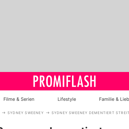
Filme & Serien
Lifestyle
Familie & Lie
SYDNEY SWEENEY
SYDNEY SWEENEY DEMENTIERT STREI
Royals
Stars