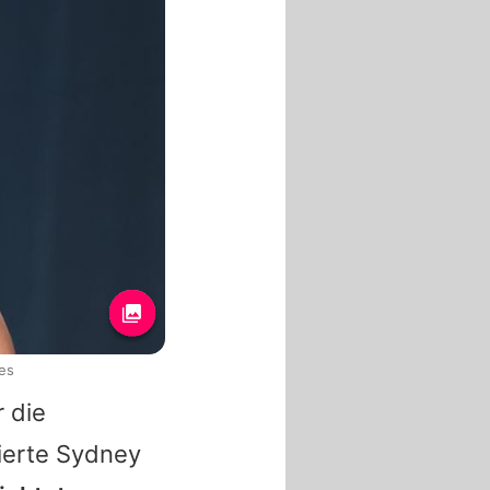
es
 die
ierte
Sydney