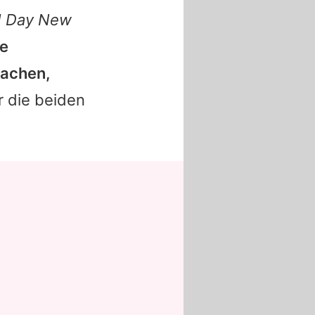
d Day New
ne
machen,
r die beiden