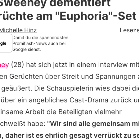
Sweeney dementiert
Filme & Serien
rüchte am "Euphoria"-Set
Lifestyle
Michelle Hinz
Leseze
Familie & Liebe
Damit du die spannendsten
Promiflash-News auch bei
Google siehst.
Promiflash Exklusiv
ney
(28) hat sich jetzt in einem Interview mi
Alle Themen auf Promiflash
en Gerüchten über Streit und Spannungen 
Jobs
geäußert. Die Schauspielerin wies dabei di
App runterladen
 über ein angebliches Cast-Drama zurück u
Team
nsame Arbeit die Beteiligten vielmehr
chweißt habe:
"Wir sind alle gemeinsam mi
Redaktionelle Richtlinien
daher ist es ehrlich gesagt verrückt zu se
Impressum