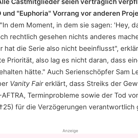
Alle Castmitglieder seien vertraglich verpfl
und "Euphoria" Vorrang vor anderen Proj
"In dem Moment, in dem sie sagen: 'Hey, da
 ich rechtlich gesehen nichts anderes mach
hat die Serie also nicht beeinflusst", erklär
te Priorität, also lag es nicht daran, dass ei
ehalten hätte." Auch Serienschöpfer
Sam Le
ber
Vanity Fair
erklärt, dass Streiks der Ge
FTRA, Terminprobleme sowie der Tod von
†25) für die Verzögerungen verantwortlic
Anzeige