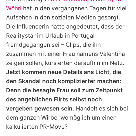
Alle Themen auf Promiflash
Wöhrl
hat in den vergangenen Tagen für viel
Jobs
Aufsehen in den sozialen Medien gesorgt.
Die Influencerin hatte angedeutet, dass der
App runterladen
Realitystar im Urlaub in Portugal
Team
fremdgegangen sei – Clips, die ihn
zusammen mit einer Frau namens Valentina
Redaktionelle Richtlinien
zeigen sollen, kursierten daraufhin im Netz.
Impressum
Jetzt kommen neue Details ans Licht, die
den Skandal noch komplizierter machen:
Datenschutzerklärung
Denn die besagte Frau soll zum Zeitpunkt
Nutzungsbedingungen
des angeblichen Flirts selbst noch
Utiq verwalten
vergeben gewesen sein.
Handelt es sich bei
dem ganzen Wirbel womöglich um einen
kalkulierten PR-Move?