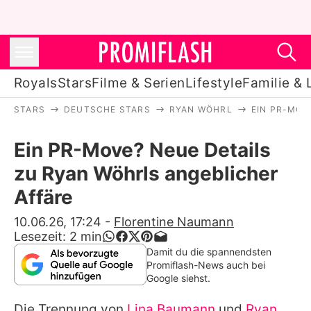
Royals
Stars
Filme & Serien
Lifestyle
Familie & 
STARS
DEUTSCHE STARS
RYAN WÖHRL
EIN PR-MOV
Royals
Ein PR-Move? Neue Details
Stars
zu Ryan Wöhrls angeblicher
Filme & Serien
Affäre
Lifestyle
10.06.26, 17:24
-
Florentine Naumann
Lesezeit:
2
min
Familie & Liebe
Damit du die spannendsten
Promiflash-News auch bei
Promiflash Exklusiv
Google siehst.
Die Trennung von
Lina Baumann
und
Ryan