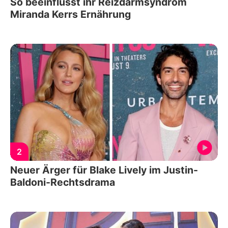
So beeinflusst ihr Reizdarmsyndrom
Miranda Kerrs Ernährung
2
Neuer Ärger für Blake Lively im Justin-
Baldoni-Rechtsdrama