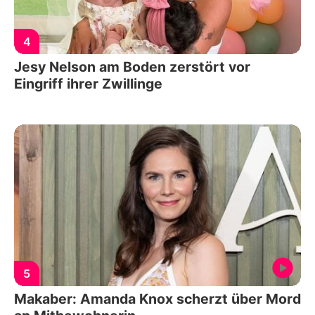
4
Jesy Nelson am Boden zerstört vor
Eingriff ihrer Zwillinge
5
Makaber: Amanda Knox scherzt über Mord