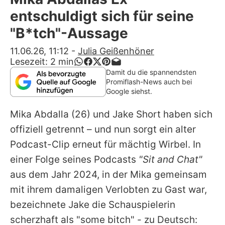
Alle Themen auf Promiflash
entschuldigt sich für seine
Jobs
"B*tch"-Aussage
App runterladen
11.06.26, 11:12
-
Julia Geißenhöner
Lesezeit:
2
min
Team
Damit du die spannendsten
Promiflash-News auch bei
Redaktionelle Richtlinien
Google siehst.
Mika Abdalla
(26) und Jake Short haben sich
Impressum
offiziell getrennt – und nun sorgt ein alter
Datenschutzerklärung
Podcast-Clip erneut für mächtig Wirbel. In
Nutzungsbedingungen
einer Folge seines Podcasts
"Sit and Chat"
aus dem Jahr 2024, in der Mika gemeinsam
Utiq verwalten
mit ihrem damaligen Verlobten zu Gast war,
bezeichnete Jake die Schauspielerin
scherzhaft als "some bitch" - zu Deutsch: