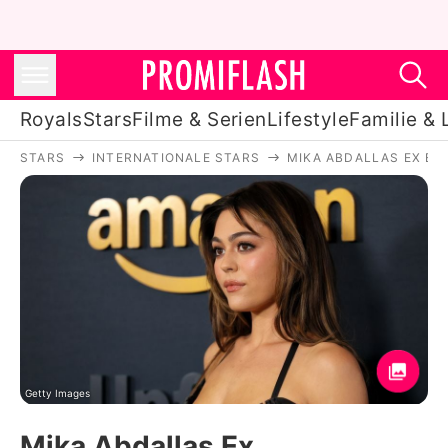
Royals
Stars
Filme & Serien
Lifestyle
Familie & 
STARS
INTERNATIONALE STARS
MIKA ABDALLAS EX EN
Royals
Stars
Filme & Serien
Lifestyle
Familie & Liebe
Promiflash Exklusiv
Getty Images
Mika Abdallas Ex