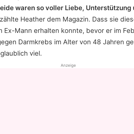
eide waren so voller Liebe, Unterstützung
Datenschutzerklärung
rzählte
Heather
dem Magazin. Dass sie die
Nutzungsbedingungen
m Ex-Mann erhalten konnte, bevor er im Fe
Utiq verwalten
egen Darmkrebs im Alter von 48 Jahren ge
laublich viel.
Anzeige