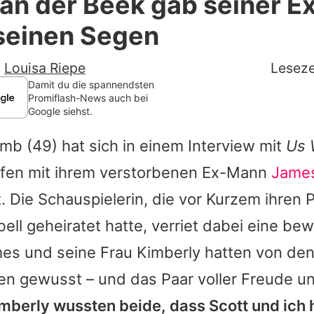
n der Beek gab seiner E
Filme & Serien
 seinen Segen
Lifestyle
-
Louisa Riepe
Leseze
Familie & Liebe
Damit du die spannendsten
Promiflash-News auch bei
Google siehst.
Promiflash Exklusiv
omb
(49) hat sich in einem Interview mit
Us 
Alle Themen auf Promiflash
effen mit ihrem verstorbenen Ex-Mann
James
Jobs
. Die Schauspielerin, die vor Kurzem ihren 
App runterladen
ll geheiratet hatte, verriet dabei eine b
Team
mes
und seine Frau Kimberly hatten von de
n gewusst – und das Paar voller Freude un
Redaktionelle Richtlinien
mberly wussten beide, dass Scott und ich 
Impressum