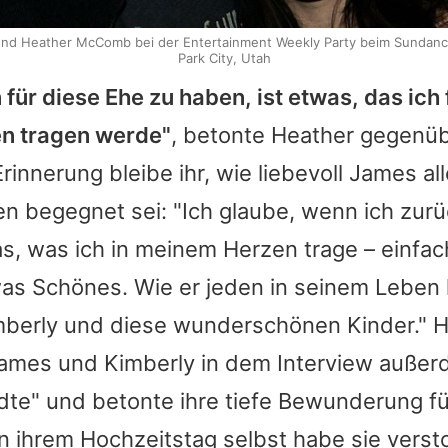
nd Heather McComb bei der Entertainment Weekly Party beim Sundance 
Park City, Utah
für diese Ehe zu haben, ist etwas, das ich 
n tragen werde"
, betonte
Heather
gegenü
rinnerung bleibe ihr, wie liebevoll
James
al
n begegnet sei: "Ich glaube, wenn ich zurüc
as, was ich in meinem Herzen trage – einfac
was Schönes. Wie er jeden in seinem Leben l
berly und diese wunderschönen Kinder."
H
ames
und Kimberly in dem Interview außer
te" und betonte ihre tiefe Bewunderung f
n ihrem Hochzeitstag selbst habe sie verst