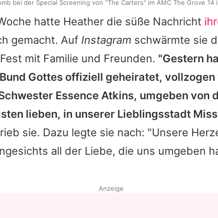
b bei der Special Screening von "The Carters" im AMC The Grove 14 
r Woche hatte
Heather
die süße Nachricht
ih
ich gemacht. Auf
Instagram
schwärmte sie d
 Fest mit Familie und Freunden.
"Gestern h
Bund Gottes offiziell geheiratet, vollzoge
Schwester Essence Atkins, umgeben von 
sten lieben, in unserer Lieblingsstadt Miss
hrieb sie. Dazu legte sie nach: "Unsere Herze
gesichts all der Liebe, die uns umgeben hat
Anzeige