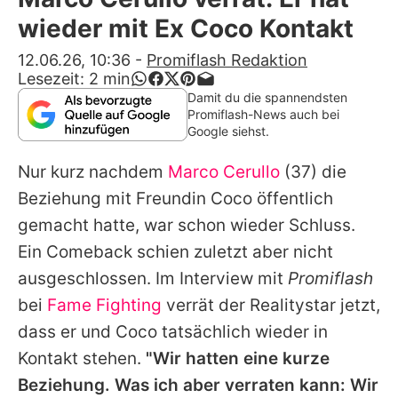
Alle Themen auf Promiflash
wieder mit Ex Coco Kontakt
Jobs
12.06.26, 10:36
-
Promiflash Redaktion
Lesezeit:
2
min
App runterladen
Damit du die spannendsten
Promiflash-News auch bei
Team
Google siehst.
Redaktionelle Richtlinien
Nur kurz nachdem
Marco Cerullo
(37) die
Beziehung mit Freundin Coco öffentlich
Impressum
gemacht hatte, war schon wieder Schluss.
Datenschutzerklärung
Ein Comeback schien zuletzt aber nicht
ausgeschlossen. Im Interview mit
Promiflash
Nutzungsbedingungen
bei
Fame Fighting
verrät der Realitystar jetzt,
Utiq verwalten
dass er und Coco tatsächlich wieder in
Kontakt stehen.
"Wir hatten eine kurze
Beziehung. Was ich aber verraten kann: Wir