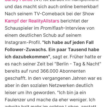
Alle Themen auf Promiflash
und das macht sich auch online bemerkbar!
Jobs
Nach seinem TV-Comeback bei der Show
Kampf der RealityAllstars
berichtet der
App runterladen
Schauspieler im
Promiflash
-Interview von
Team
einem deutlichen Schub auf seinem
Instagram-Profil.
"Ich habe auf jeden Fall
Redaktionelle Richtlinien
Follower-Zuwachs. Ein paar Tausend habe
Impressum
ich dazubekommen"
, sagt er. Früher hatte er
es nach seiner Zeit bei "Berlin - Tag & Nacht"
Datenschutzerklärung
bereits auf rund 366.000 Abonnenten
Nutzungsbedingungen
geschafft. In den vergangenen Jahren war es
Utiq verwalten
aber in den sozialen Netzwerken deutlich
leiser um ihn geworden. "Ich bin ja ein
Faulenzer und mache da eher weniger. Ich
arbeite halt mehr im echten Leben, anstatt