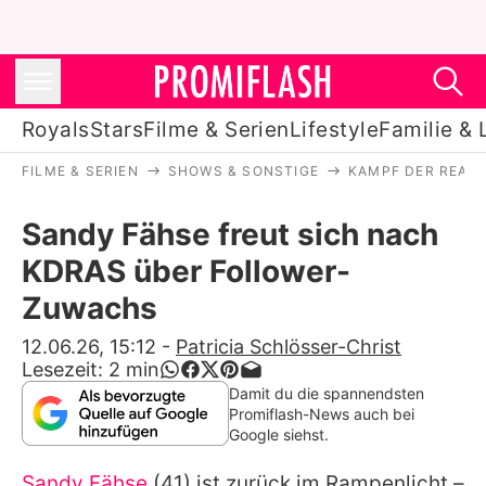
Royals
Stars
Filme & Serien
Lifestyle
Familie & 
FILME & SERIEN
SHOWS & SONSTIGE
KAMPF DER REALI
Royals
Sandy Fähse freut sich nach
Stars
KDRAS über Follower-
Filme & Serien
Zuwachs
Lifestyle
12.06.26, 15:12
-
Patricia Schlösser-Christ
Lesezeit:
2
min
Familie & Liebe
Damit du die spannendsten
Promiflash-News auch bei
Promiflash Exklusiv
Google siehst.
Sandy Fähse
(41) ist zurück im Rampenlicht –