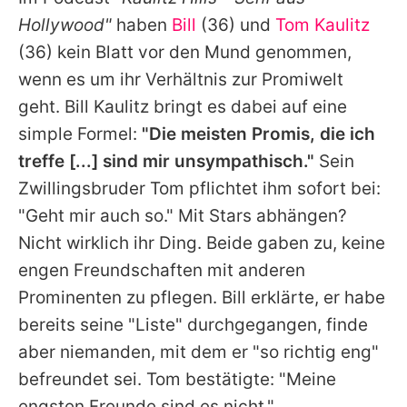
Alle Themen auf Promiflash
Hollywood"
haben
Bill
(36) und
Tom Kaulitz
Jobs
(36) kein Blatt vor den Mund genommen,
wenn es um ihr Verhältnis zur Promiwelt
App runterladen
geht.
Bill Kaulitz
bringt es dabei auf eine
Team
simple Formel:
"Die meisten Promis, die ich
treffe [...] sind mir unsympathisch."
Sein
Redaktionelle Richtlinien
Zwillingsbruder
Tom
pflichtet ihm sofort bei:
Impressum
"Geht mir auch so." Mit Stars abhängen?
Nicht wirklich ihr Ding. Beide gaben zu, keine
Datenschutzerklärung
engen Freundschaften mit anderen
Nutzungsbedingungen
Prominenten zu pflegen.
Bill
erklärte, er habe
Utiq verwalten
bereits seine "Liste" durchgegangen, finde
aber niemanden, mit dem er "so richtig eng"
befreundet sei.
Tom
bestätigte: "Meine
engsten Freunde sind es nicht."