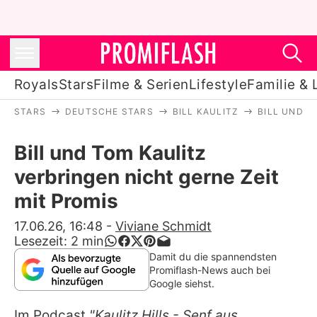
Royals
Stars
Filme & Serien
Lifestyle
Familie & 
STARS
DEUTSCHE STARS
BILL KAULITZ
BILL UND T
Royals
Bill und Tom Kaulitz
Stars
verbringen nicht gerne Zeit
Filme & Serien
mit Promis
Lifestyle
17.06.26, 16:48
-
Viviane Schmidt
Lesezeit:
2
min
Familie & Liebe
Damit du die spannendsten
Promiflash-News auch bei
Promiflash Exklusiv
Google siehst.
Im Podcast
"Kaulitz Hills - Senf aus