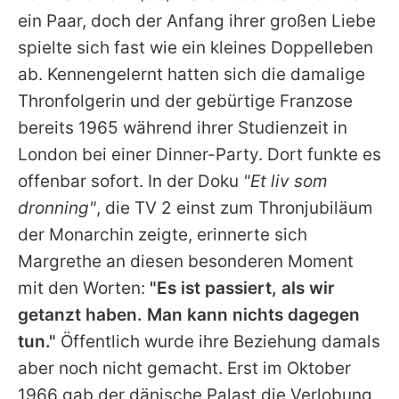
Alle Themen auf Promiflash
ein Paar, doch der Anfang ihrer großen Liebe
spielte sich fast wie ein kleines Doppelleben
Jobs
ab. Kennengelernt hatten sich die damalige
App runterladen
Thronfolgerin und der gebürtige Franzose
Team
bereits 1965 während ihrer Studienzeit in
London bei einer Dinner-Party. Dort funkte es
Redaktionelle Richtlinien
offenbar sofort. In der Doku
"Et liv som
Impressum
dronning"
, die TV 2 einst zum Thronjubiläum
der Monarchin zeigte, erinnerte sich
Datenschutzerklärung
Margrethe
an diesen besonderen Moment
Nutzungsbedingungen
mit den Worten:
"Es ist passiert, als wir
getanzt haben. Man kann nichts dagegen
Utiq verwalten
tun."
Öffentlich wurde ihre Beziehung damals
aber noch nicht gemacht. Erst im Oktober
1966 gab der dänische Palast die Verlobung