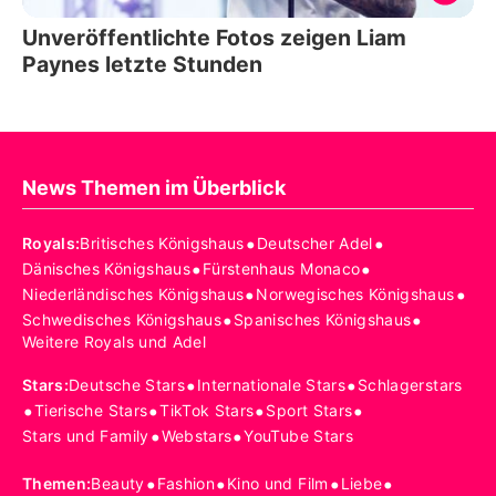
Unveröffentlichte Fotos zeigen Liam
Paynes letzte Stunden
News Themen im Überblick
•
•
Royals
:
Britisches Königshaus
Deutscher Adel
•
•
Dänisches Königshaus
Fürstenhaus Monaco
•
•
Niederländisches Königshaus
Norwegisches Königshaus
•
•
Schwedisches Königshaus
Spanisches Königshaus
Weitere Royals und Adel
•
•
Stars
:
Deutsche Stars
Internationale Stars
Schlagerstars
•
•
•
•
Tierische Stars
TikTok Stars
Sport Stars
•
•
Stars und Family
Webstars
YouTube Stars
•
•
•
•
Themen
:
Beauty
Fashion
Kino und Film
Liebe