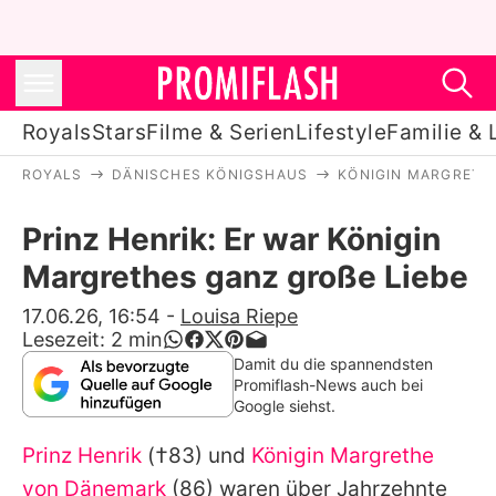
Royals
Stars
Filme & Serien
Lifestyle
Familie & 
ROYALS
DÄNISCHES KÖNIGSHAUS
KÖNIGIN MARGRETH
Royals
Prinz Henrik: Er war Königin
Stars
Margrethes ganz große Liebe
Filme & Serien
17.06.26, 16:54
-
Louisa Riepe
Lesezeit:
2
min
Lifestyle
Damit du die spannendsten
Promiflash-News auch bei
Familie & Liebe
Google siehst.
Promiflash Exklusiv
Prinz Henrik
(†83) und
Königin Margrethe
von Dänemark
(86) waren über Jahrzehnte