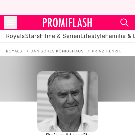
Royals
Stars
Filme & Serien
Lifestyle
Familie & 
ROYALS
DÄNISCHES KÖNIGSHAUS
PRINZ HENRIK
Royals
Stars
Filme & Serien
Lifestyle
Familie & Liebe
Promiflash Exklusiv