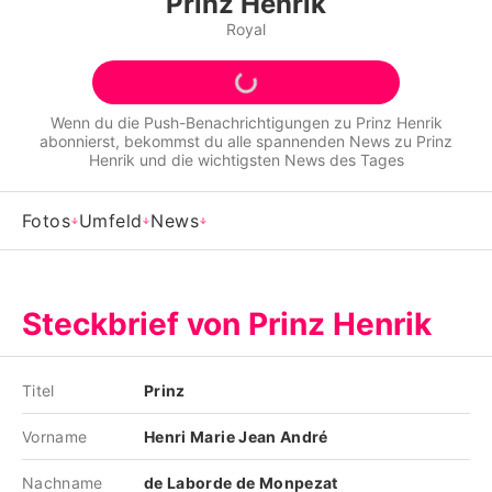
Prinz Henrik
Alle Themen auf Promiflash
Royal
Jobs
App runterladen
Wenn du die Push-Benachrichtigungen zu
Prinz Henrik
abonnierst, bekommst du alle spannenden News zu
Prinz
Team
Henrik
und die wichtigsten News des Tages
Redaktionelle Richtlinien
Fotos
Umfeld
News
Impressum
Datenschutzerklärung
Steckbrief von Prinz Henrik
Nutzungsbedingungen
Utiq verwalten
Titel
Prinz
Vorname
Henri Marie Jean André
Nachname
de Laborde de Monpezat