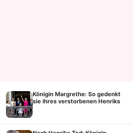
Königin Margrethe: So gedenkt
sie ihres verstorbenen Henriks
Nach Henriks Tod: Königin