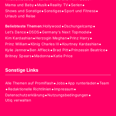
•
•
•
•
Mama und Baby
Musik
Reality TV
Serien
•
•
•
Shows und Sonstige
Sonstiges
Sport und Fitness
Urlaub und Reise
•
•
Beliebteste Themen
:
Hollywood
Dschungelcamp
•
•
•
Let's Dance
DSDS
Germany's Next Topmodel
•
•
•
Kim Kardashian
Herzogin Meghan
Prinz Harry
•
•
•
Prinz William
König Charles III
Kourtney Kardashian
•
•
•
•
Kylie Jenner
Ben Affleck
Brad Pitt
Prinzessin Beatrice
•
•
Britney Spears
Madonna
Katie Price
Sonstige Links
•
•
•
Alle Themen auf Promiflash
Jobs
App runterladen
Team
•
•
•
Redaktionelle Richtlinien
Impressum
•
•
Datenschutzerklärung
Nutzungsbedingungen
Utiq verwalten