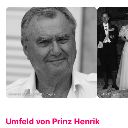
Pascal Le Segretain/Getty Images
Getty Images
Umfeld von Prinz Henrik