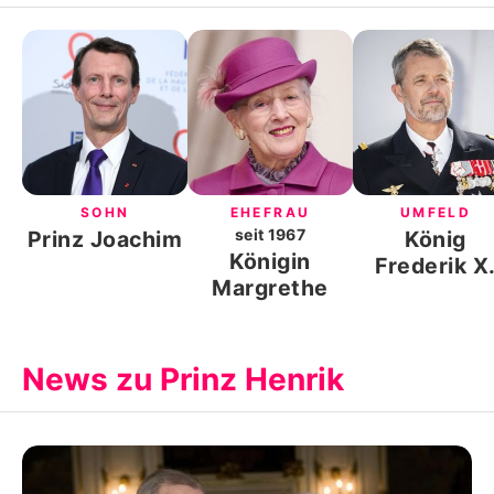
SOHN
EHEFRAU
UMFELD
seit
1967
Prinz Joachim
König
Königin
Frederik X
Margrethe
News zu Prinz Henrik