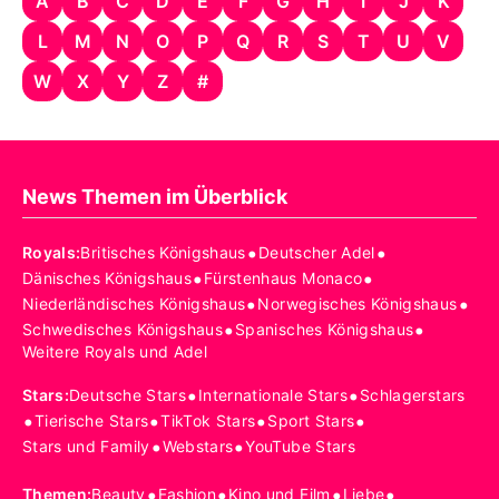
A
B
C
D
E
F
G
H
I
J
K
L
M
N
O
P
Q
R
S
T
U
V
W
X
Y
Z
#
News Themen im Überblick
•
•
Royals
:
Britisches Königshaus
Deutscher Adel
•
•
Dänisches Königshaus
Fürstenhaus Monaco
•
•
Niederländisches Königshaus
Norwegisches Königshaus
•
•
Schwedisches Königshaus
Spanisches Königshaus
Weitere Royals und Adel
•
•
Stars
:
Deutsche Stars
Internationale Stars
Schlagerstars
•
•
•
•
Tierische Stars
TikTok Stars
Sport Stars
•
•
Stars und Family
Webstars
YouTube Stars
•
•
•
•
Themen
:
Beauty
Fashion
Kino und Film
Liebe