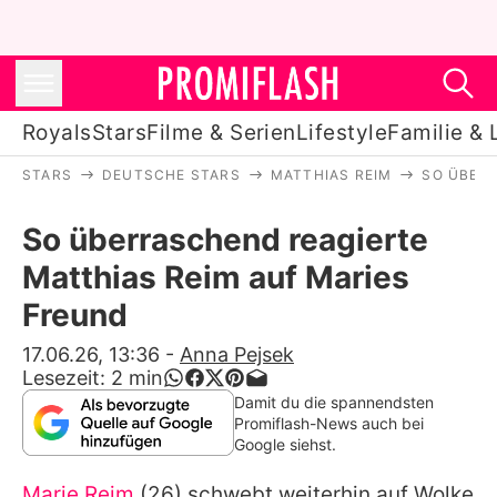
Royals
Stars
Filme & Serien
Lifestyle
Familie & 
STARS
DEUTSCHE STARS
MATTHIAS REIM
SO ÜBERR
Royals
So überraschend reagierte
Stars
Matthias Reim auf Maries
Filme & Serien
Freund
Lifestyle
17.06.26, 13:36
-
Anna Pejsek
Lesezeit:
2
min
Familie & Liebe
Damit du die spannendsten
Promiflash-News auch bei
Promiflash Exklusiv
Google siehst.
Marie Reim
(26) schwebt weiterhin auf Wolke