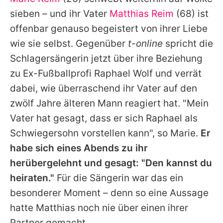
Alle Themen auf Promiflash
sieben – und ihr Vater
Matthias Reim
(68) ist
Jobs
offenbar genauso begeistert von ihrer Liebe
wie sie selbst. Gegenüber
t-online
spricht die
App runterladen
Schlagersängerin jetzt über ihre Beziehung
Team
zu Ex-Fußballprofi Raphael Wolf und verrät
dabei, wie überraschend ihr Vater auf den
Redaktionelle Richtlinien
zwölf Jahre älteren Mann reagiert hat. "Mein
Impressum
Vater hat gesagt, dass er sich Raphael als
Schwiegersohn vorstellen kann", so
Marie
.
Er
Datenschutzerklärung
habe sich eines Abends zu ihr
Nutzungsbedingungen
herübergelehnt und gesagt: "Den kannst du
Utiq verwalten
heiraten."
Für die Sängerin war das ein
besonderer Moment – denn so eine Aussage
hatte
Matthias
noch nie über einen ihrer
Partner gemacht.