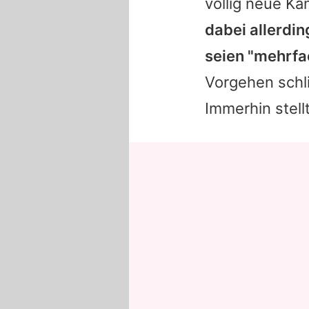
völlig neue Ka
dabei allerdi
seien "mehrfa
Vorgehen schli
Immerhin stell