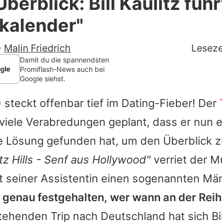
berblick: Bill Kaulitz füh
Filme & Serien
kalender"
Lifestyle
-
Malin Friedrich
Leseze
Familie & Liebe
Damit du die spannendsten
Promiflash-News auch bei
Google siehst.
Promiflash Exklusiv
 steckt offenbar tief im Dating-Fieber! Der
Alle Themen auf Promiflash
viele Verabredungen geplant, dass er nun e
Jobs
 Lösung gefunden hat, um den Überblick z
App runterladen
itz Hills - Senf aus Hollywood"
verriet der M
Team
 seiner Assistentin einen sogenannten Mä
t genau festgehalten, wer wann an der Reihe
Redaktionelle Richtlinien
ehenden Trip nach Deutschland hat sich Bil
Impressum