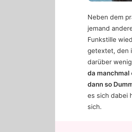
Neben dem pral
jemand ander
Funkstille wi
getextet, den 
darüber wenig
da manchmal e
dann so Dummh
es sich dabei 
sich.