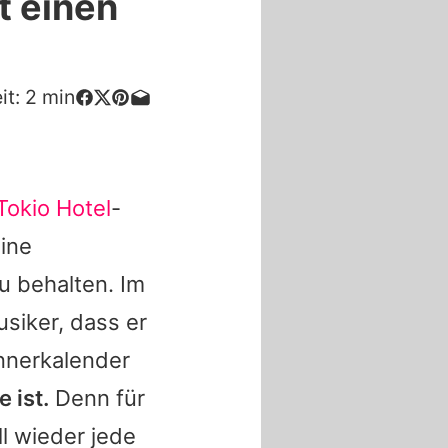
rt einen
it:
2
min
Tokio Hotel
-
ine
u behalten. Im
usiker, dass er
nnerkalender
 ist.
Denn für
l wieder jede