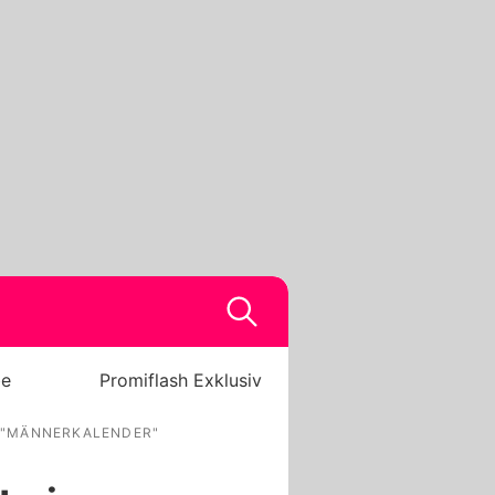
be
Promiflash Exklusiv
N "MÄNNERKALENDER"