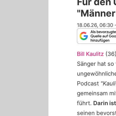
Für den Ü
"Männer
18.06.26, 06:30
Bill Kaulitz
(36)
Sänger hat so 
ungewöhnliche
Podcast
"Kaul
gemeinsam mit
führt.
Darin is
seinen bevorst