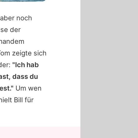
 aber noch
ase der
jemandem
Tom zeigte sich
der:
"Ich hab
st, dass du
st."
Um wen
lt Bill für