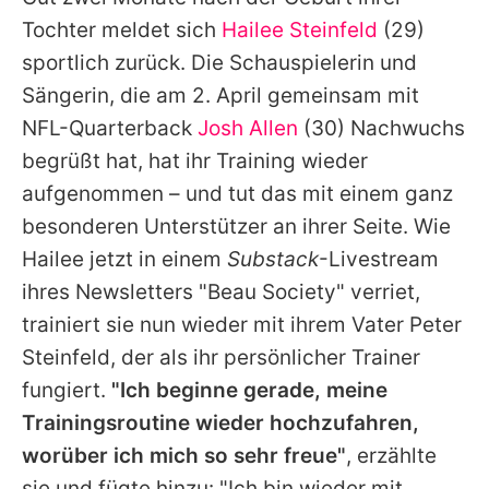
Alle Themen auf Promiflash
Tochter meldet sich
Hailee Steinfeld
(29)
Jobs
sportlich zurück. Die Schauspielerin und
Sängerin, die am 2. April gemeinsam mit
App runterladen
NFL-Quarterback
Josh Allen
(30) Nachwuchs
Team
begrüßt hat, hat ihr Training wieder
aufgenommen – und tut das mit einem ganz
Redaktionelle Richtlinien
besonderen Unterstützer an ihrer Seite. Wie
Impressum
Hailee
jetzt in einem
Substack
-Livestream
ihres Newsletters "Beau Society" verriet,
Datenschutzerklärung
trainiert sie nun wieder mit ihrem Vater Peter
Nutzungsbedingungen
Steinfeld, der als ihr persönlicher Trainer
Utiq verwalten
fungiert.
"Ich beginne gerade, meine
Trainingsroutine wieder hochzufahren,
worüber ich mich so sehr freue"
, erzählte
sie und fügte hinzu: "Ich bin wieder mit