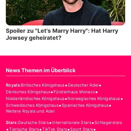
Spoiler zu "Let's Marry Harry": Hat Harry
Jowsey geheiratet?
News Themen im Überblick
•
•
Royals
:
Britisches Königshaus
Deutscher Adel
•
•
Dänisches Königshaus
Fürstenhaus Monaco
•
•
Niederländisches Königshaus
Norwegisches Königshaus
•
•
Schwedisches Königshaus
Spanisches Königshaus
Weitere Royals und Adel
•
•
Stars
:
Deutsche Stars
Internationale Stars
Schlagerstars
•
•
•
•
Tierische Stars
TikTok Stars
Sport Stars