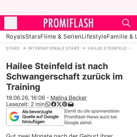
Royals
Stars
Filme & Serien
Lifestyle
Familie & 
STARS
INTERNATIONALE STARS
HAILEE STEINFELD
Royals
Hailee Steinfeld ist nach
Stars
Schwangerschaft zurück im
Filme & Serien
Training
Lifestyle
19.06.26, 16:06
-
Melina Becker
Lesezeit:
2
min
Familie & Liebe
Damit du die spannendsten
Promiflash-News auch bei
Promiflash Exklusiv
Google siehst.
Gut zwei Monate nach der Geburt ihrer