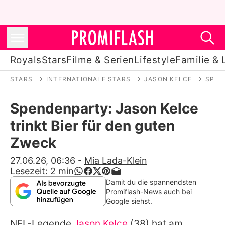
Royals
Stars
Filme & Serien
Lifestyle
Familie & 
STARS
INTERNATIONALE STARS
JASON KELCE
SPEN
Royals
Spendenparty: Jason Kelce
Stars
trinkt Bier für den guten
Filme & Serien
Zweck
Lifestyle
27.06.26, 06:36
-
Mia Lada-Klein
Lesezeit:
2
min
Familie & Liebe
Damit du die spannendsten
Promiflash-News auch bei
Promiflash Exklusiv
Google siehst.
NFL-Legende
Jason Kelce
(38) hat am