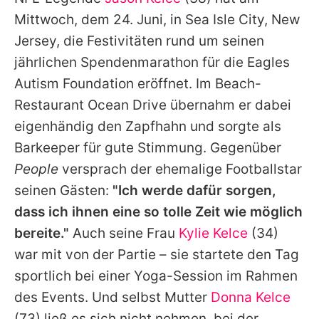
Alle Themen auf Promiflash
Mittwoch, dem 24. Juni, in Sea Isle City, New
Jobs
Jersey, die Festivitäten rund um seinen
jährlichen Spendenmarathon für die Eagles
App runterladen
Autism Foundation eröffnet. Im Beach-
Team
Restaurant Ocean Drive übernahm er dabei
eigenhändig den Zapfhahn und sorgte als
Redaktionelle Richtlinien
Barkeeper für gute Stimmung. Gegenüber
Impressum
People
versprach der ehemalige Footballstar
seinen Gästen:
"Ich werde dafür sorgen,
Datenschutzerklärung
dass ich ihnen eine so tolle Zeit wie möglich
Nutzungsbedingungen
bereite."
Auch seine Frau
Kylie Kelce
(34)
Utiq verwalten
war mit von der Partie – sie startete den Tag
sportlich bei einer Yoga-Session im Rahmen
des Events. Und selbst Mutter
Donna Kelce
(73) ließ es sich nicht nehmen, bei der