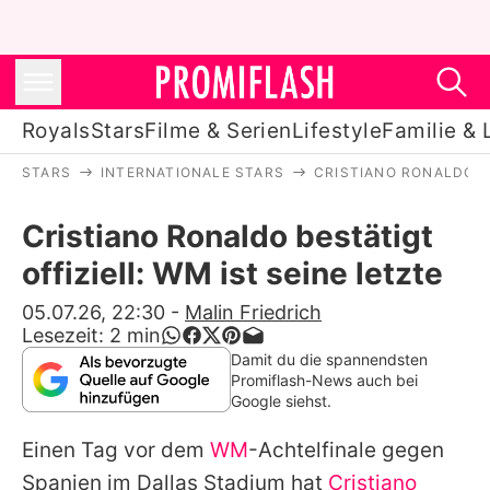
Royals
Stars
Filme & Serien
Lifestyle
Familie & 
STARS
INTERNATIONALE STARS
CRISTIANO RONALDO
Royals
Cristiano Ronaldo bestätigt
Stars
offiziell: WM ist seine letzte
Filme & Serien
05.07.26, 22:30
-
Malin Friedrich
Lesezeit:
2
min
Lifestyle
Damit du die spannendsten
Promiflash-News auch bei
Familie & Liebe
Google siehst.
Promiflash Exklusiv
Einen Tag vor dem
WM
-Achtelfinale gegen
Spanien im Dallas Stadium hat
Cristiano