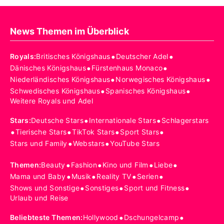
News Themen im Überblick
•
•
Royals
:
Britisches Königshaus
Deutscher Adel
•
•
Dänisches Königshaus
Fürstenhaus Monaco
•
•
Niederländisches Königshaus
Norwegisches Königshaus
•
•
Schwedisches Königshaus
Spanisches Königshaus
Weitere Royals und Adel
•
•
Stars
:
Deutsche Stars
Internationale Stars
Schlagerstars
•
•
•
•
Tierische Stars
TikTok Stars
Sport Stars
•
•
Stars und Family
Webstars
YouTube Stars
•
•
•
•
Themen
:
Beauty
Fashion
Kino und Film
Liebe
•
•
•
•
Mama und Baby
Musik
Reality TV
Serien
•
•
•
Shows und Sonstige
Sonstiges
Sport und Fitness
Urlaub und Reise
•
•
Beliebteste Themen
:
Hollywood
Dschungelcamp