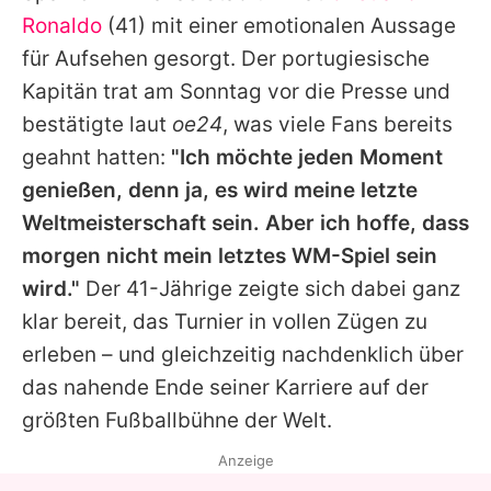
Alle Themen auf Promiflash
Ronaldo
(41) mit einer emotionalen Aussage
für Aufsehen gesorgt. Der portugiesische
Jobs
Kapitän trat am Sonntag vor die Presse und
App runterladen
bestätigte laut
oe24
, was viele Fans bereits
Team
geahnt hatten:
"Ich möchte jeden Moment
genießen, denn ja, es wird meine letzte
Redaktionelle Richtlinien
Weltmeisterschaft sein. Aber ich hoffe, dass
Impressum
morgen nicht mein letztes WM-Spiel sein
wird."
Der 41-Jährige zeigte sich dabei ganz
Datenschutzerklärung
klar bereit, das Turnier in vollen Zügen zu
Nutzungsbedingungen
erleben – und gleichzeitig nachdenklich über
das nahende Ende seiner Karriere auf der
Utiq verwalten
größten Fußballbühne der Welt.
Anzeige