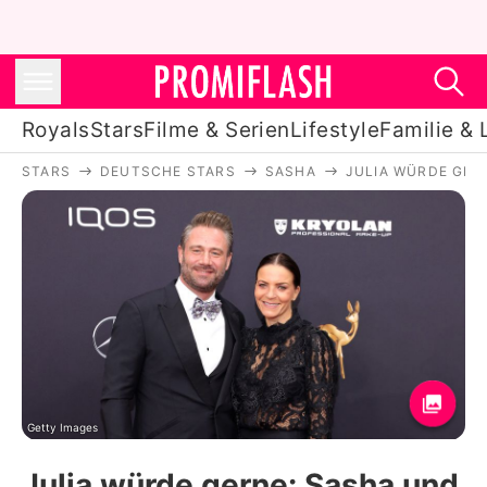
Royals
Stars
Filme & Serien
Lifestyle
Familie & 
STARS
DEUTSCHE STARS
SASHA
JULIA WÜRDE GERN
Royals
Stars
Filme & Serien
Lifestyle
Familie & Liebe
Promiflash Exklusiv
Getty Images
Julia würde gerne: Sasha und