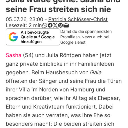
Alle Themen auf Promiflash
seine Frau streiten sich nie
Jobs
05.07.26, 23:00
-
Patricia Schlösser-Christ
Lesezeit:
2
min
App runterladen
Damit du die spannendsten
Promiflash-News auch bei
Team
Google siehst.
Redaktionelle Richtlinien
Sasha
(54) und
Julia Röntgen
haben jetzt
ganz private Einblicke in ihr Familienleben
Impressum
gegeben. Beim Hausbesuch von
Gala
Datenschutzerklärung
öffneten der Sänger und seine Frau die Türen
ihrer Villa im Norden von Hamburg und
Nutzungsbedingungen
sprachen darüber, wie ihr Alltag als Ehepaar,
Utiq verwalten
Eltern und Kreativteam funktioniert. Dabei
haben sie auch verraten, was ihre Ehe so
besonders macht: Die beiden streiten sich