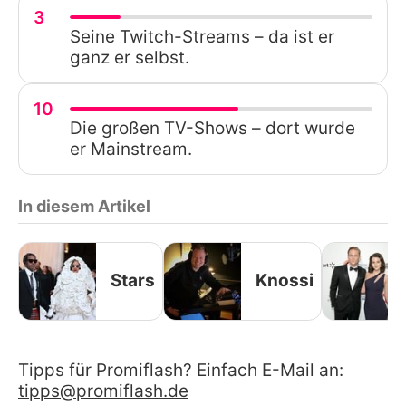
3
Seine Twitch-Streams – da ist er
ganz er selbst.
10
Die großen TV-Shows – dort wurde
er Mainstream.
In diesem Artikel
Stars
Knossi
Tipps für Promiflash? Einfach E-Mail an:
tipps@promiflash.de