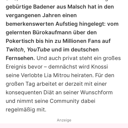
Alle Themen auf Promiflash
gebürtige Badener aus Malsch hat in den
vergangenen Jahren einen
Jobs
bemerkenswerten Aufstieg hingelegt: vom
App runterladen
gelernten Bürokaufmann über den
Team
Pokertisch bis hin zu Millionen Fans auf
Twitch
,
YouTube
und im deutschen
Redaktionelle Richtlinien
Fernsehen.
Und auch privat steht ein großes
Impressum
Ereignis bevor – demnächst wird
Knossi
seine Verlobte
Lia Mitrou
heiraten. Für den
Datenschutzerklärung
großen Tag arbeitet er derzeit mit einer
Nutzungsbedingungen
konsequenten Diät an seiner Wunschform
und nimmt seine Community dabei
Utiq verwalten
regelmäßig mit.
Anzeige