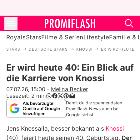
Royals
Stars
Filme & Serien
Lifestyle
Familie & 
STARS
DEUTSCHE STARS
KNOSSI
ER WIRD HEUTE 40
Royals
Er wird heute 40: Ein Blick auf
Stars
die Karriere von Knossi
Filme & Serien
07.07.26, 15:00
-
Melina Becker
Lesezeit:
2
min
Lifestyle
Damit du die spannendsten
Promiflash-News auch bei
Familie & Liebe
Google siehst.
Promiflash Exklusiv
Jens Knossalla, besser bekannt als
Knossi
(40), feiert heute seinen 40. Geburtstag.
Der