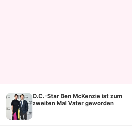
O.C.-Star Ben McKenzie ist zum
zweiten Mal Vater geworden