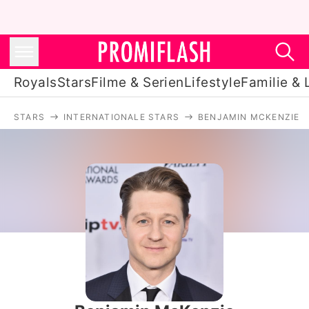
Royals
Stars
Filme & Serien
Lifestyle
Familie & 
STARS
INTERNATIONALE STARS
BENJAMIN MCKENZIE
Royals
Stars
Filme & Serien
Lifestyle
Familie & Liebe
Promiflash Exklusiv