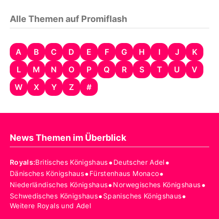
Alle Themen auf Promiflash
A
B
C
D
E
F
G
H
I
J
K
L
M
N
O
P
Q
R
S
T
U
V
W
X
Y
Z
#
News Themen im Überblick
•
•
Royals
:
Britisches Königshaus
Deutscher Adel
•
•
Dänisches Königshaus
Fürstenhaus Monaco
•
•
Niederländisches Königshaus
Norwegisches Königshaus
•
•
Schwedisches Königshaus
Spanisches Königshaus
Weitere Royals und Adel