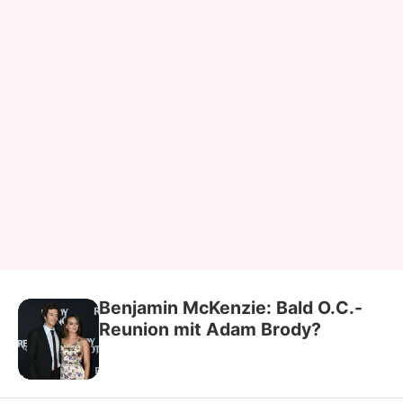
Benjamin McKenzie: Bald O.C.-
Reunion mit Adam Brody?