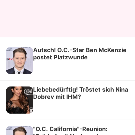
Autsch! O.C.-Star Ben McKenzie
postet Platzwunde
Liebebedürftig! Tröstet sich Nina
Dobrev mit IHM?
"O.C. California"-Reunion: