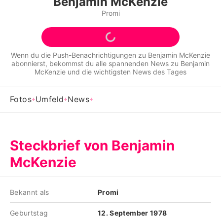
Benjamin McKenzie
Alle Themen auf Promiflash
Promi
Jobs
App runterladen
Wenn du die Push-Benachrichtigungen zu
Benjamin McKenzie
abonnierst, bekommst du alle spannenden News zu
Benjamin
Team
McKenzie
und die wichtigsten News des Tages
Redaktionelle Richtlinien
Fotos
Umfeld
News
Impressum
Datenschutzerklärung
Steckbrief von Benjamin
Nutzungsbedingungen
McKenzie
Utiq verwalten
Bekannt als
Promi
Geburtstag
12. September 1978