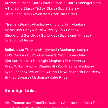
•
•
Stars
:
Deutsche Stars
Internationale Stars
Schlagerstars
•
•
•
•
Tierische Stars
TikTok Stars
Sport Stars
•
•
Stars und Family
Webstars
YouTube Stars
•
•
•
•
Themen
:
Beauty
Fashion
Kino und Film
Liebe
•
•
•
•
Mama und Baby
Musik
Reality TV
Serien
•
•
•
Shows und Sonstige
Sonstiges
Sport und Fitness
Urlaub und Reise
•
•
Beliebteste Themen
:
Hollywood
Dschungelcamp
•
•
•
Let's Dance
DSDS
Germany's Next Topmodel
•
•
•
Kim Kardashian
Herzogin Meghan
Prinz Harry
•
•
•
Prinz William
König Charles III
Kourtney Kardashian
•
•
•
•
Kylie Jenner
Ben Affleck
Brad Pitt
Prinzessin Beatrice
•
•
Britney Spears
Madonna
Katie Price
Sonstige Links
•
•
•
Alle Themen auf Promiflash
Jobs
App runterladen
Team