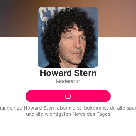
Filme & Serien
Lifestyle
Familie & Liebe
Promiflash Exklusiv
Alle Themen auf Promiflash
Howard Stern
Moderator
Jobs
App runterladen
Team
igungen zu
Howard Stern
abonnierst, bekommst du alle sp
und die wichtigsten News des Tages
Redaktionelle Richtlinien
Impressum