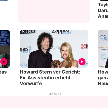
Tayl
t
Daru
Ana
pas
Howard Stern vor Gericht:
Howa
Ex-Assistentin erhebt
gan
Vorwürfe
Hau
Anzeige