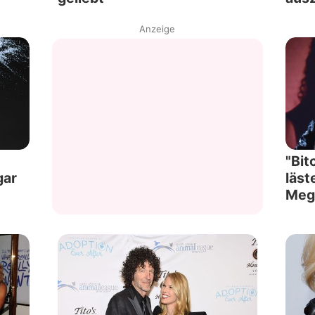
Anzeige
"Bit
gar
läst
Meg