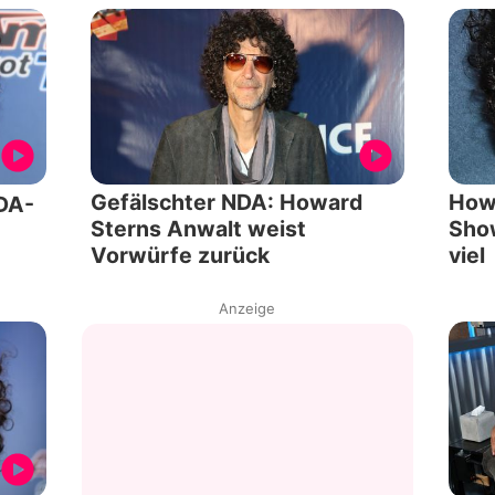
Gefälschter NDA: Howard
Howa
DA-
Sterns Anwalt weist
Show
Vorwürfe zurück
viel
Anzeige