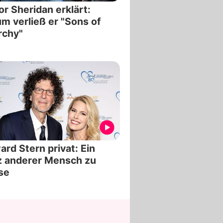
or Sheridan erklärt:
m verließ er "Sons of
rchy"
rd Stern privat: Ein
z anderer Mensch zu
se