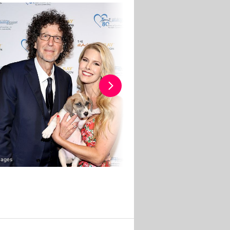
mages
Getty Images