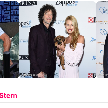
Getty Images
Getty I
Stern