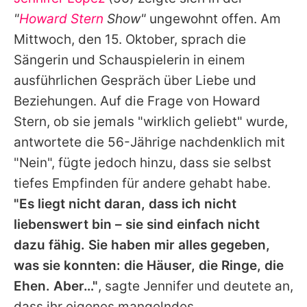
Alle Themen auf Promiflash
"
Howard Stern
Show"
ungewohnt offen. Am
Jobs
Mittwoch, den 15. Oktober, sprach die
Sängerin und Schauspielerin in einem
App runterladen
ausführlichen Gespräch über Liebe und
Team
Beziehungen. Auf die Frage von
Howard
Stern
, ob sie jemals "wirklich geliebt" wurde,
Redaktionelle Richtlinien
antwortete die 56-Jährige nachdenklich mit
Impressum
"Nein", fügte jedoch hinzu, dass sie selbst
tiefes Empfinden für andere gehabt habe.
Datenschutzerklärung
"Es liegt nicht daran, dass ich nicht
Nutzungsbedingungen
liebenswert bin – sie sind einfach nicht
Utiq verwalten
dazu fähig. Sie haben mir alles gegeben,
was sie konnten: die Häuser, die Ringe, die
Ehen. Aber…"
, sagte
Jennifer
und deutete an,
dass ihr eigenes mangelndes