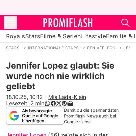
Royals
Stars
Filme & Serien
Lifestyle
Familie & 
STARS
INTERNATIONALE STARS
BEN AFFLECK
JENNI
Royals
Jennifer Lopez glaubt: Sie
Stars
wurde noch nie wirklich
Filme & Serien
geliebt
Lifestyle
18.10.25, 10:12
-
Mia Lada-Klein
Lesezeit:
2
min
Familie & Liebe
Damit du die spannendsten
Promiflash-News auch bei
Promiflash Exklusiv
Google siehst.
Jennifer Lopez
(56) zeigte sich in der