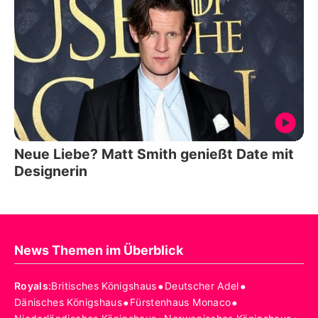
Neue Liebe? Matt Smith genießt Date mit
Designerin
News Themen im Überblick
•
•
Royals
:
Britisches Königshaus
Deutscher Adel
•
•
Dänisches Königshaus
Fürstenhaus Monaco