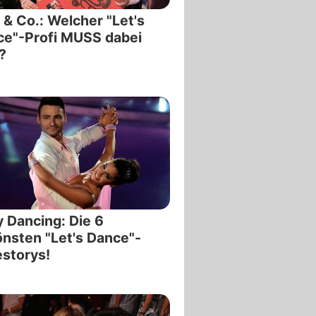
 & Co.: Welcher "Let's
e"-Profi MUSS dabei
?
y Dancing: Die 6
nsten "Let's Dance"-
storys!