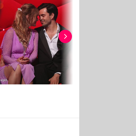
mages
Getty Images