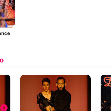
ance
so