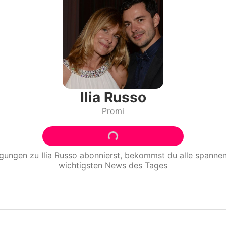
Filme & Serien
Lifestyle
Familie & Liebe
Promiflash Exklusiv
Ilia Russo
Promi
Alle Themen auf Promiflash
Jobs
igungen zu
Ilia Russo
abonnierst, bekommst du alle spann
App runterladen
wichtigsten News des Tages
Team
Redaktionelle Richtlinien
Impressum