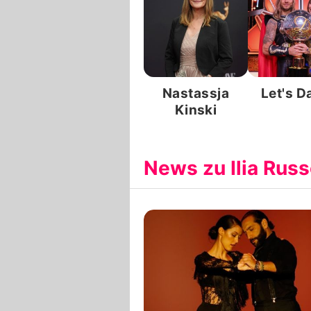
Nastassja
Let's D
Kinski
News zu Ilia Rus