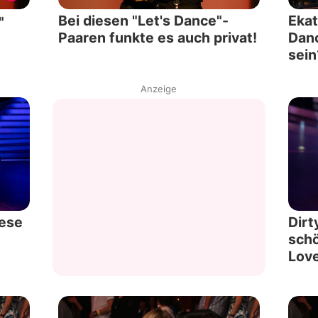
Bei diesen "Let's Dance"-
Ekat
"
Paaren funkte es auch privat!
Danc
sein
Anzeige
iese
Dirt
schö
Love