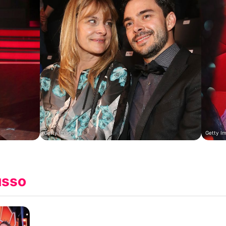
Getty Images
Getty I
usso