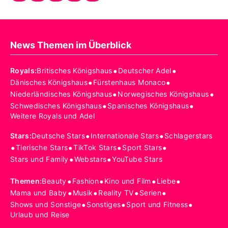
News Themen im Überblick
•
•
Royals
:
Britisches Königshaus
Deutscher Adel
•
•
Dänisches Königshaus
Fürstenhaus Monaco
•
•
Niederländisches Königshaus
Norwegisches Königshaus
•
•
Schwedisches Königshaus
Spanisches Königshaus
Weitere Royals und Adel
•
•
Stars
:
Deutsche Stars
Internationale Stars
Schlagerstars
•
•
•
•
Tierische Stars
TikTok Stars
Sport Stars
•
•
Stars und Family
Webstars
YouTube Stars
•
•
•
•
Themen
:
Beauty
Fashion
Kino und Film
Liebe
•
•
•
•
Mama und Baby
Musik
Reality TV
Serien
•
•
•
Shows und Sonstige
Sonstiges
Sport und Fitness
Urlaub und Reise