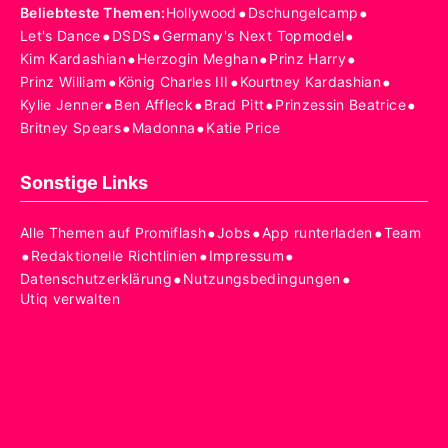
•
•
Beliebteste Themen
:
Hollywood
Dschungelcamp
•
•
•
Let's Dance
DSDS
Germany's Next Topmodel
•
•
•
Kim Kardashian
Herzogin Meghan
Prinz Harry
•
•
•
Prinz William
König Charles III
Kourtney Kardashian
•
•
•
•
Kylie Jenner
Ben Affleck
Brad Pitt
Prinzessin Beatrice
•
•
Britney Spears
Madonna
Katie Price
Sonstige Links
•
•
•
Alle Themen auf Promiflash
Jobs
App runterladen
Team
•
•
•
Redaktionelle Richtlinien
Impressum
•
•
Datenschutzerklärung
Nutzungsbedingungen
Utiq verwalten