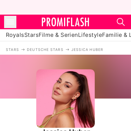
Royals
Stars
Filme & Serien
Lifestyle
Familie & 
STARS
DEUTSCHE STARS
JESSICA HUBER
Royals
Stars
Filme & Serien
Lifestyle
Familie & Liebe
Promiflash Exklusiv