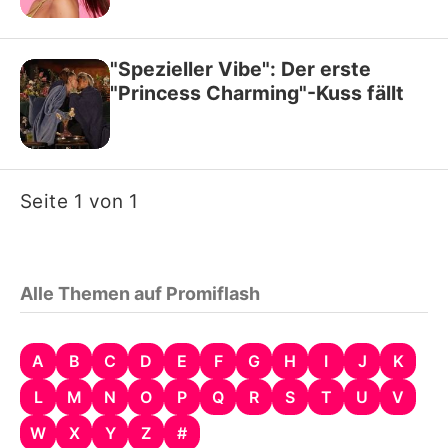
"Spezieller Vibe": Der erste
"Princess Charming"-Kuss fällt
Seite 1 von 1
Alle Themen auf Promiflash
A
B
C
D
E
F
G
H
I
J
K
L
M
N
O
P
Q
R
S
T
U
V
W
X
Y
Z
#