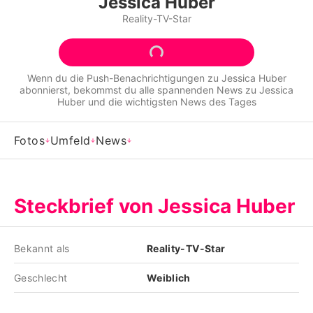
Jessica Huber
Alle Themen auf Promiflash
Reality-TV-Star
Jobs
App runterladen
Wenn du die Push-Benachrichtigungen zu
Jessica Huber
abonnierst, bekommst du alle spannenden News zu
Jessica
Team
Huber
und die wichtigsten News des Tages
Redaktionelle Richtlinien
Fotos
Umfeld
News
Impressum
Datenschutzerklärung
Steckbrief von Jessica Huber
Nutzungsbedingungen
Utiq verwalten
Bekannt als
Reality-TV-Star
Geschlecht
Weiblich