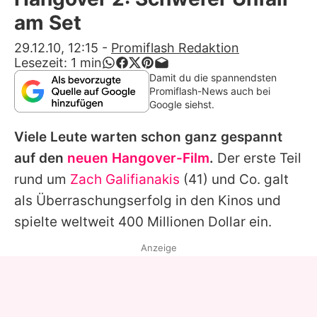
Alle Themen auf Promiflash
am Set
Jobs
29.12.10, 12:15
-
Promiflash Redaktion
Lesezeit:
1
min
App runterladen
Damit du die spannendsten
Promiflash-News auch bei
Team
Google siehst.
Redaktionelle Richtlinien
Viele Leute warten schon ganz gespannt
auf den
neuen Hangover-Film
.
Der erste Teil
Impressum
rund um
Zach Galifianakis
(41) und Co. galt
Datenschutzerklärung
als Überraschungserfolg in den Kinos und
spielte weltweit 400 Millionen Dollar ein.
Nutzungsbedingungen
Anzeige
Utiq verwalten