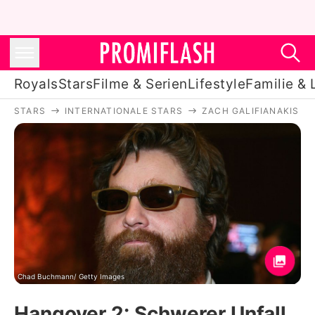
Royals
Stars
Filme & Serien
Lifestyle
Familie & 
STARS
INTERNATIONALE STARS
ZACH GALIFIANAKIS
Royals
Stars
Filme & Serien
Lifestyle
Familie & Liebe
Promiflash Exklusiv
Chad Buchmann/ Getty Images
Hangover 2: Schwerer Unfall