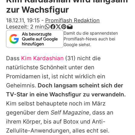
Alle Themen auf Promiflash
zur Wachsfigur
Jobs
18.12.11, 19:15
-
Promiflash Redaktion
Lesezeit:
2
min
App runterladen
Damit du die spannendsten
Promiflash-News auch bei
Team
Google siehst.
Redaktionelle Richtlinien
Dass
Kim Kardashian
(31) nicht die
natürlichste Schönheit unter den
Impressum
Promidamen ist, ist nicht wirklich ein
Datenschutzerklärung
Geheimnis.
Doch langsam scheint sich der
TV-Star in eine Wachsfigur zu verwandeln.
Nutzungsbedingungen
Kim selbst behauptete noch im März
Utiq verwalten
gegenüber dem
Self Magazine
, dass an
ihrem Körper, bis auf Botox und Anti-
Zellulite-Anwendungen, alles echt sei.