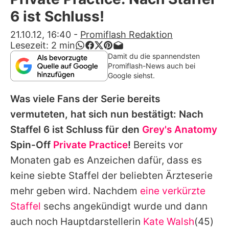
Alle Themen auf Promiflash
6 ist Schluss!
Jobs
21.10.12, 16:40
-
Promiflash Redaktion
Lesezeit:
2
min
App runterladen
Damit du die spannendsten
Promiflash-News auch bei
Team
Google siehst.
Redaktionelle Richtlinien
Was viele Fans der Serie bereits
vermuteten, hat sich nun bestätigt: Nach
Impressum
Staffel 6 ist Schluss für den
Grey's Anatomy
Datenschutzerklärung
Spin-Off
Private Practice
!
Bereits vor
Monaten gab es Anzeichen dafür, dass es
Nutzungsbedingungen
keine siebte Staffel der beliebten Ärzteserie
Utiq verwalten
mehr geben wird. Nachdem
eine verkürzte
Staffel
sechs angekündigt wurde und dann
auch noch Hauptdarstellerin
Kate Walsh
(45)