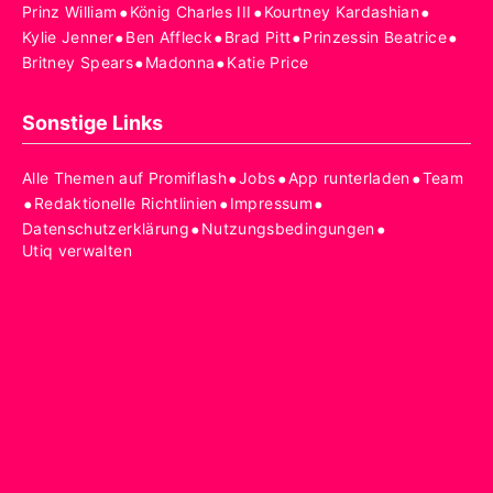
•
•
•
Prinz William
König Charles III
Kourtney Kardashian
•
•
•
•
Kylie Jenner
Ben Affleck
Brad Pitt
Prinzessin Beatrice
•
•
Britney Spears
Madonna
Katie Price
Sonstige Links
•
•
•
Alle Themen auf Promiflash
Jobs
App runterladen
Team
•
•
•
Redaktionelle Richtlinien
Impressum
•
•
Datenschutzerklärung
Nutzungsbedingungen
Utiq verwalten