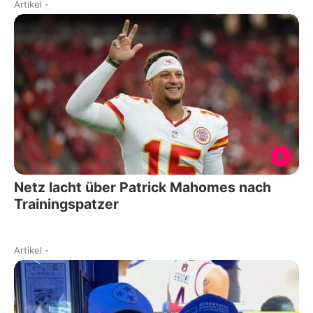
Artikel
-
Netz lacht über Patrick Mahomes nach
Trainingspatzer
Artikel
-