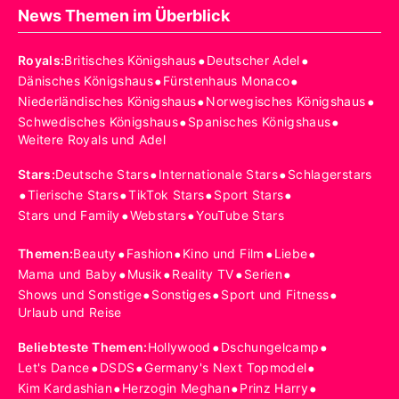
News Themen im Überblick
•
•
Royals
:
Britisches Königshaus
Deutscher Adel
•
•
Dänisches Königshaus
Fürstenhaus Monaco
•
•
Niederländisches Königshaus
Norwegisches Königshaus
•
•
Schwedisches Königshaus
Spanisches Königshaus
Weitere Royals und Adel
•
•
Stars
:
Deutsche Stars
Internationale Stars
Schlagerstars
•
•
•
•
Tierische Stars
TikTok Stars
Sport Stars
•
•
Stars und Family
Webstars
YouTube Stars
•
•
•
•
Themen
:
Beauty
Fashion
Kino und Film
Liebe
•
•
•
•
Mama und Baby
Musik
Reality TV
Serien
•
•
•
Shows und Sonstige
Sonstiges
Sport und Fitness
Urlaub und Reise
•
•
Beliebteste Themen
:
Hollywood
Dschungelcamp
•
•
•
Let's Dance
DSDS
Germany's Next Topmodel
•
•
•
Kim Kardashian
Herzogin Meghan
Prinz Harry