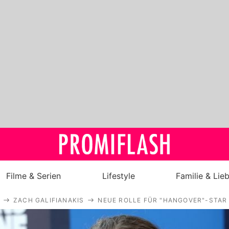
Filme & Serien
Lifestyle
Familie & Lie
ZACH GALIFIANAKIS
NEUE ROLLE FÜR "HANGOVER"-STAR 
Royals
Stars