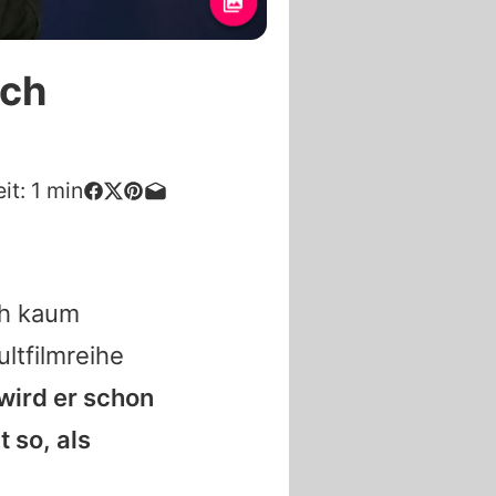
ach
it:
1
min
ch kaum
ultfilmreihe
wird er schon
 so, als