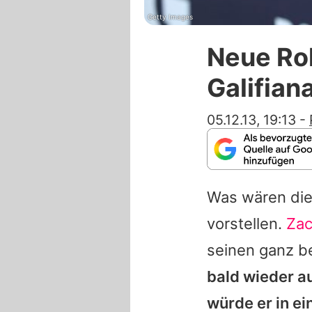
Getty Images
Neue Rol
Galifian
05.12.13, 19:13
-
Was wären die
vorstellen.
Zac
seinen ganz 
bald wieder au
würde er in ei