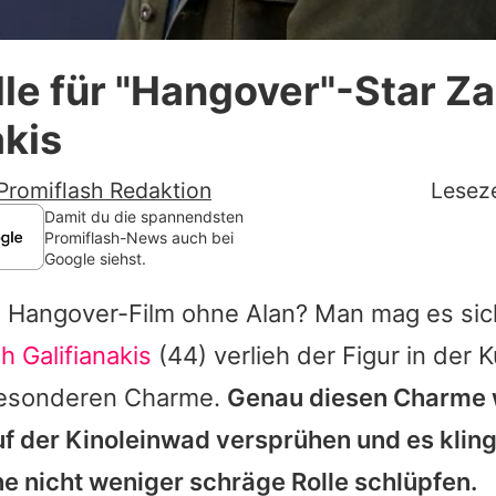
Datenschutzerklärung
le für "Hangover"-Star Z
Nutzungsbedingungen
akis
Utiq verwalten
Promiflash Redaktion
Leseze
Damit du die spannendsten
Promiflash-News auch bei
Google siehst.
 Hangover-Film ohne Alan? Man mag es si
h Galifianakis
(44) verlieh der Figur in der K
besonderen Charme.
Genau diesen Charme 
f der Kinoleinwad versprühen und es klingt
ne nicht weniger schräge Rolle schlüpfen.