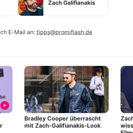
Zach Galifianakis
ach E-Mail an:
tipps@promiflash.de
Bradley Cooper überrascht
Zach
r
mit Zach-Galifianakis-Look
wiss
Film