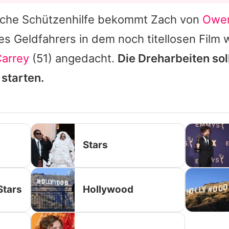
sche Schützenhilfe bekommt
Zach
von
Owen
des Geldfahrers in dem noch titellosen Film
Carrey
(51) angedacht.
Die Dreharbeiten sol
starten.
Stars
Stars
Hollywood