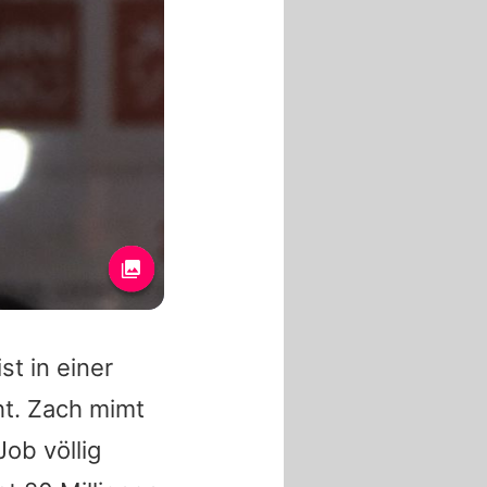
t in einer
ht.
Zach
mimt
ob völlig