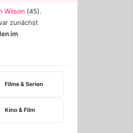
 Wilson
(45).
 war zunächst
len im
Filme & Serien
Kino & Film