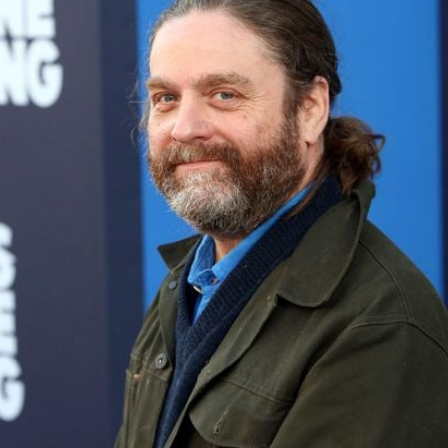
Filme & Serien
Lifestyle
Familie & Liebe
Promiflash Exklusiv
Alle Themen auf Promiflash
Jobs
App runterladen
Team
Redaktionelle Richtlinien
Impressum