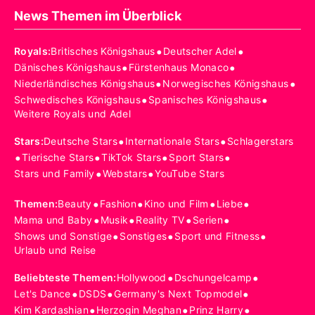
News Themen im Überblick
•
•
Royals
:
Britisches Königshaus
Deutscher Adel
•
•
Dänisches Königshaus
Fürstenhaus Monaco
•
•
Niederländisches Königshaus
Norwegisches Königshaus
•
•
Schwedisches Königshaus
Spanisches Königshaus
Weitere Royals und Adel
•
•
Stars
:
Deutsche Stars
Internationale Stars
Schlagerstars
•
•
•
•
Tierische Stars
TikTok Stars
Sport Stars
•
•
Stars und Family
Webstars
YouTube Stars
•
•
•
•
Themen
:
Beauty
Fashion
Kino und Film
Liebe
•
•
•
•
Mama und Baby
Musik
Reality TV
Serien
•
•
•
Shows und Sonstige
Sonstiges
Sport und Fitness
Urlaub und Reise
•
•
Beliebteste Themen
:
Hollywood
Dschungelcamp
•
•
•
Let's Dance
DSDS
Germany's Next Topmodel
•
•
•
Kim Kardashian
Herzogin Meghan
Prinz Harry