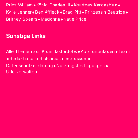
•
•
•
Prinz William
König Charles III
Kourtney Kardashian
•
•
•
•
Kylie Jenner
Ben Affleck
Brad Pitt
Prinzessin Beatrice
•
•
Britney Spears
Madonna
Katie Price
Sonstige Links
•
•
•
Alle Themen auf Promiflash
Jobs
App runterladen
Team
•
•
•
Redaktionelle Richtlinien
Impressum
•
•
Datenschutzerklärung
Nutzungsbedingungen
Utiq verwalten