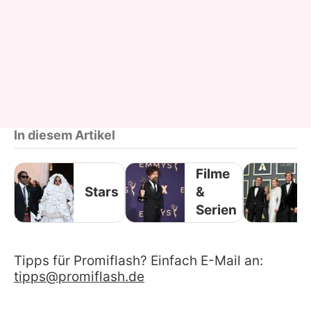
In diesem Artikel
Filme
Stars
&
Serien
Tipps für Promiflash? Einfach E-Mail an:
tipps@promiflash.de