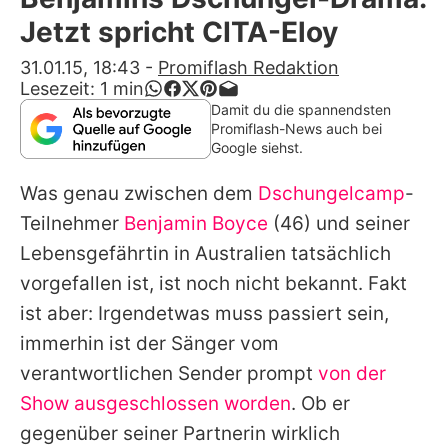
Alle Themen auf Promiflash
Jetzt spricht CITA-Eloy
Jobs
31.01.15, 18:43
-
Promiflash Redaktion
Lesezeit:
1
min
App runterladen
Damit du die spannendsten
Promiflash-News auch bei
Team
Google siehst.
Redaktionelle Richtlinien
Was genau zwischen dem
Dschungelcamp
-
Teilnehmer
Benjamin Boyce
(46) und seiner
Impressum
Lebensgefährtin in Australien tatsächlich
Datenschutzerklärung
vorgefallen ist, ist noch nicht bekannt. Fakt
ist aber: Irgendetwas muss passiert sein,
Nutzungsbedingungen
immerhin ist der Sänger vom
Utiq verwalten
verantwortlichen Sender prompt
von der
Show ausgeschlossen worden
. Ob er
gegenüber seiner Partnerin wirklich