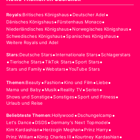
•
•
Royals
:
Britisches Königshaus
Deutscher Adel
•
•
Dänisches Königshaus
Fürstenhaus Monaco
•
•
Niederländisches Königshaus
Norwegisches Königshaus
•
•
Schwedisches Königshaus
Spanisches Königshaus
Weitere Royals und Adel
•
•
Stars
:
Deutsche Stars
Internationale Stars
Schlagerstars
•
•
•
•
Tierische Stars
TikTok Stars
Sport Stars
•
•
Stars und Family
Webstars
YouTube Stars
•
•
•
•
Themen
:
Beauty
Fashion
Kino und Film
Liebe
•
•
•
•
Mama und Baby
Musik
Reality TV
Serien
•
•
•
Shows und Sonstige
Sonstiges
Sport und Fitness
Urlaub und Reise
•
•
Beliebteste Themen
:
Hollywood
Dschungelcamp
•
•
•
Let's Dance
DSDS
Germany's Next Topmodel
•
•
•
Kim Kardashian
Herzogin Meghan
Prinz Harry
•
•
•
Prinz William
König Charles III
Kourtney Kardashian