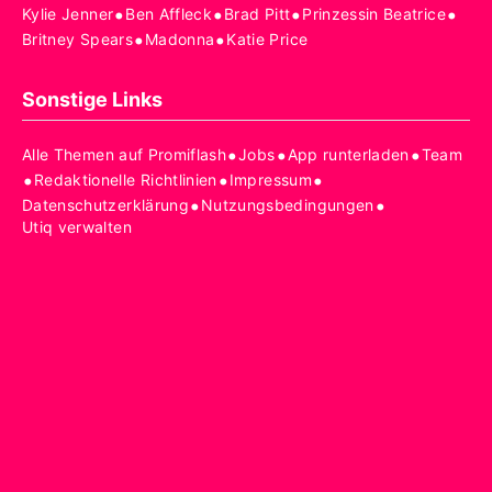
•
•
•
•
Kylie Jenner
Ben Affleck
Brad Pitt
Prinzessin Beatrice
•
•
Britney Spears
Madonna
Katie Price
Sonstige Links
•
•
•
Alle Themen auf Promiflash
Jobs
App runterladen
Team
•
•
•
Redaktionelle Richtlinien
Impressum
•
•
Datenschutzerklärung
Nutzungsbedingungen
Utiq verwalten