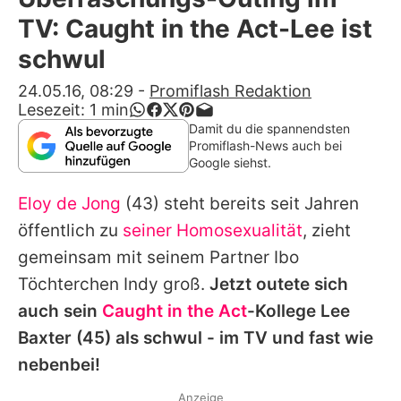
Alle Themen auf Promiflash
TV: Caught in the Act-Lee ist
Jobs
schwul
App runterladen
24.05.16, 08:29
-
Promiflash Redaktion
Lesezeit:
1
min
Team
Damit du die spannendsten
Promiflash-News auch bei
Redaktionelle Richtlinien
Google siehst.
Eloy de Jong
(43) steht bereits seit Jahren
Impressum
öffentlich zu
seiner Homosexualität
, zieht
Datenschutzerklärung
gemeinsam mit seinem Partner Ibo
Nutzungsbedingungen
Töchterchen Indy groß.
Jetzt outete sich
auch sein
Caught in the Act
-Kollege
Lee
Utiq verwalten
Baxter
(45) als schwul - im TV und fast wie
nebenbei!
Anzeige