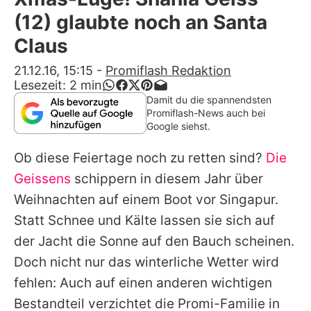
Alle Themen auf Promiflash
(12) glaubte noch an Santa
Jobs
Claus
App runterladen
21.12.16, 15:15
-
Promiflash Redaktion
Lesezeit:
2
min
Team
Damit du die spannendsten
Promiflash-News auch bei
Redaktionelle Richtlinien
Google siehst.
Ob diese Feiertage noch zu retten sind?
Die
Impressum
Geissens
schippern in diesem Jahr über
Datenschutzerklärung
Weihnachten auf einem Boot vor Singapur.
Nutzungsbedingungen
Statt Schnee und Kälte lassen sie sich auf
der Jacht die Sonne auf den Bauch scheinen.
Utiq verwalten
Doch nicht nur das winterliche Wetter wird
fehlen: Auch auf einen anderen wichtigen
Bestandteil verzichtet die Promi-Familie in