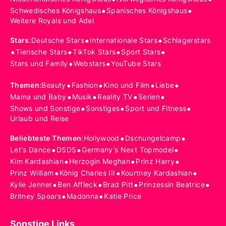
•
•
Schwedisches Königshaus
Spanisches Königshaus
Weitere Royals und Adel
•
•
Stars
:
Deutsche Stars
Internationale Stars
Schlagerstars
•
•
•
•
Tierische Stars
TikTok Stars
Sport Stars
•
•
Stars und Family
Webstars
YouTube Stars
•
•
•
•
Themen
:
Beauty
Fashion
Kino und Film
Liebe
•
•
•
•
Mama und Baby
Musik
Reality TV
Serien
•
•
•
Shows und Sonstige
Sonstiges
Sport und Fitness
Urlaub und Reise
•
•
Beliebteste Themen
:
Hollywood
Dschungelcamp
•
•
•
Let's Dance
DSDS
Germany's Next Topmodel
•
•
•
Kim Kardashian
Herzogin Meghan
Prinz Harry
•
•
•
Prinz William
König Charles III
Kourtney Kardashian
•
•
•
•
Kylie Jenner
Ben Affleck
Brad Pitt
Prinzessin Beatrice
•
•
Britney Spears
Madonna
Katie Price
Sonstige Links