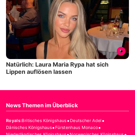
Natürlich: Laura Maria Rypa hat sich
Lippen auflösen lassen
News Themen im Überblick
•
•
Royals
:
Britisches Königshaus
Deutscher Adel
•
•
Dänisches Königshaus
Fürstenhaus Monaco
•
•
Niederländisches Königshaus
Norwegisches Königshaus