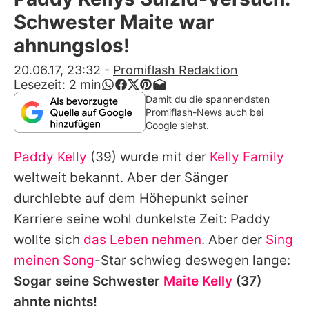
Alle Themen auf Promiflash
Schwester Maite war
Jobs
ahnungslos!
App runterladen
20.06.17, 23:32
-
Promiflash Redaktion
Lesezeit:
2
min
Team
Damit du die spannendsten
Promiflash-News auch bei
Redaktionelle Richtlinien
Google siehst.
Paddy Kelly
(39) wurde mit der
Kelly Family
Impressum
weltweit bekannt. Aber der Sänger
Datenschutzerklärung
durchlebte auf dem Höhepunkt seiner
Nutzungsbedingungen
Karriere seine wohl dunkelste Zeit:
Paddy
wollte sich
das Leben nehmen
. Aber der
Sing
Utiq verwalten
meinen Song
-Star schwieg deswegen lange:
Sogar seine Schwester
Maite Kelly
(37)
ahnte nichts!