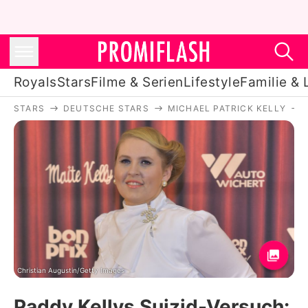
Royals
Stars
Filme & Serien
Lifestyle
Familie & 
STARS
DEUTSCHE STARS
MICHAEL PATRICK KELLY
Royals
Stars
Filme & Serien
Lifestyle
Familie & Liebe
Promiflash Exklusiv
Christian Augustin/Getty Images
Paddy Kellys Suizid-Versuch: