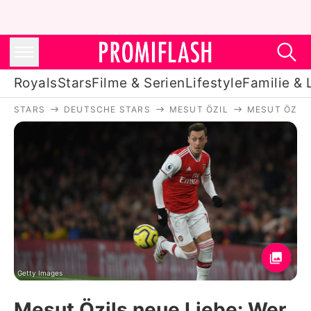
Royals
Stars
Filme & Serien
Lifestyle
Familie & 
STARS
DEUTSCHE STARS
MESUT ÖZIL
MESUT ÖZILS
Royals
Stars
Filme & Serien
Lifestyle
Familie & Liebe
Promiflash Exklusiv
Getty Images
Mesut Özils neue Liebe: Wer