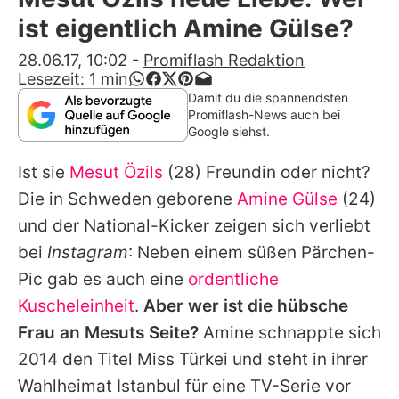
Alle Themen auf Promiflash
ist eigentlich Amine Gülse?
Jobs
28.06.17, 10:02
-
Promiflash Redaktion
Lesezeit:
1
min
App runterladen
Damit du die spannendsten
Promiflash-News auch bei
Team
Google siehst.
Redaktionelle Richtlinien
Ist sie
Mesut Özils
(28) Freundin oder nicht?
Die in Schweden geborene
Amine Gülse
(24)
Impressum
und der National-Kicker zeigen sich verliebt
Datenschutzerklärung
bei
Instagram
: Neben einem süßen Pärchen-
Pic gab es auch eine
ordentliche
Nutzungsbedingungen
Kuscheleinheit
.
Aber wer ist die hübsche
Utiq verwalten
Frau an
Mesuts
Seite?
Amine
schnappte sich
2014 den Titel Miss Türkei und steht in ihrer
Wahlheimat Istanbul für eine TV-Serie vor