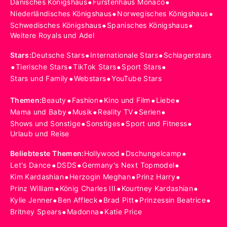
•
•
Dänisches Königshaus
Fürstenhaus Monaco
•
•
Niederländisches Königshaus
Norwegisches Königshaus
•
•
Schwedisches Königshaus
Spanisches Königshaus
Weitere Royals und Adel
•
•
Stars
:
Deutsche Stars
Internationale Stars
Schlagerstars
•
•
•
•
Tierische Stars
TikTok Stars
Sport Stars
•
•
Stars und Family
Webstars
YouTube Stars
•
•
•
•
Themen
:
Beauty
Fashion
Kino und Film
Liebe
•
•
•
•
Mama und Baby
Musik
Reality TV
Serien
•
•
•
Shows und Sonstige
Sonstiges
Sport und Fitness
Urlaub und Reise
•
•
Beliebteste Themen
:
Hollywood
Dschungelcamp
•
•
•
Let's Dance
DSDS
Germany's Next Topmodel
•
•
•
Kim Kardashian
Herzogin Meghan
Prinz Harry
•
•
•
Prinz William
König Charles III
Kourtney Kardashian
•
•
•
•
Kylie Jenner
Ben Affleck
Brad Pitt
Prinzessin Beatrice
•
•
Britney Spears
Madonna
Katie Price