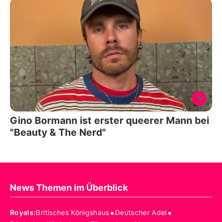
Gino Bormann ist erster queerer Mann bei
"Beauty & The Nerd"
News Themen im Überblick
•
•
Royals
:
Britisches Königshaus
Deutscher Adel