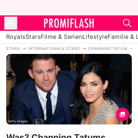
Royals
Stars
Filme & Serien
Lifestyle
Familie & 
STARS
INTERNATIONALE STARS
CHANNING TATUM
Royals
Stars
Filme & Serien
Lifestyle
Familie & Liebe
Promiflash Exklusiv
Getty Images
Was? Channing Tatums