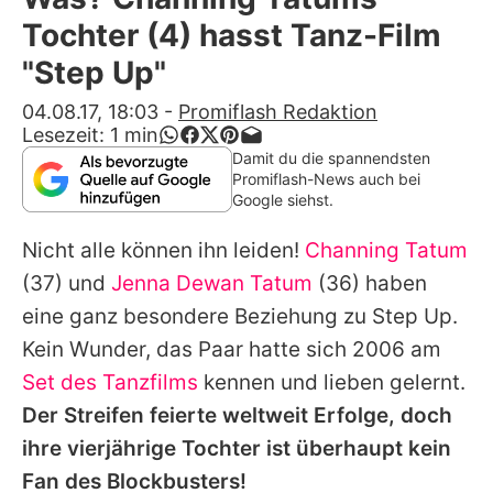
Alle Themen auf Promiflash
Tochter (4) hasst Tanz-Film
Jobs
"Step Up"
App runterladen
04.08.17, 18:03
-
Promiflash Redaktion
Lesezeit:
1
min
Team
Damit du die spannendsten
Promiflash-News auch bei
Redaktionelle Richtlinien
Google siehst.
Nicht alle können ihn leiden!
Channing Tatum
Impressum
(37) und
Jenna Dewan Tatum
(36) haben
Datenschutzerklärung
eine ganz besondere Beziehung zu
Step Up
.
Nutzungsbedingungen
Kein Wunder, das Paar hatte sich 2006 am
Set des Tanzfilms
kennen und lieben gelernt.
Utiq verwalten
Der Streifen feierte weltweit Erfolge, doch
ihre vierjährige Tochter ist überhaupt kein
Fan des Blockbusters!