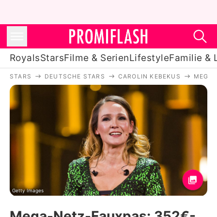
Royals
Stars
Filme & Serien
Lifestyle
Familie & 
STARS
DEUTSCHE STARS
CAROLIN KEBEKUS
MEGA-
Royals
Stars
Filme & Serien
Lifestyle
Familie & Liebe
Promiflash Exklusiv
Getty Images
Mega-Netz-Fauxpas: 352€-