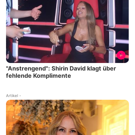
"Anstrengend": Shirin David klagt über
fehlende Komplimente
Artikel
-