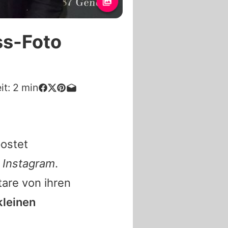
ss-Foto
it:
2
min
ostet
f
Instagram
.
are von ihren
kleinen