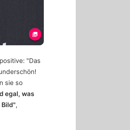
ositive: "Das
Wunderschön!
n sie so
d egal, was
 Bild"
,