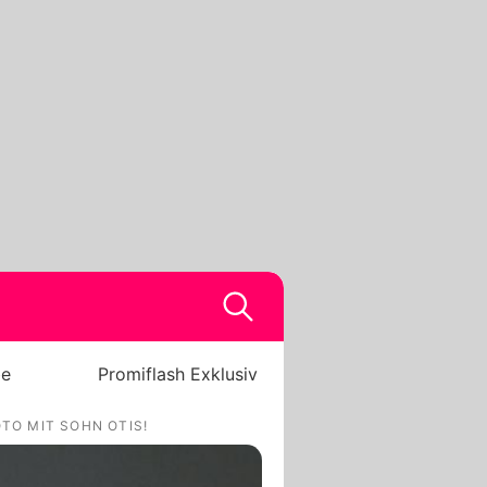
be
Promiflash Exklusiv
TO MIT SOHN OTIS!