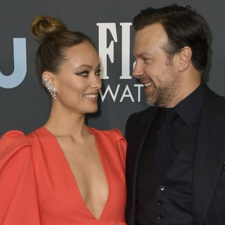
Filme & Serien
Lifestyle
Familie & Liebe
Promiflash Exklusiv
Alle Themen auf Promiflash
Jobs
App runterladen
Team
Redaktionelle Richtlinien
Impressum