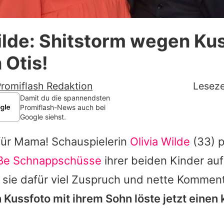
Datenschutzerklärung
ilde: Shitstorm wegen Ku
Nutzungsbedingungen
 Otis!
Utiq verwalten
romiflash Redaktion
Leseze
Damit du die spannendsten
Promiflash-News auch bei
Google siehst.
für Mama! Schauspielerin
Olivia Wilde
(33) p
ße Schnappschüsse
ihrer beiden Kinder au
 sie dafür viel Zuspruch und nette Komment
 Kussfoto mit ihrem Sohn löste jetzt einen 
.