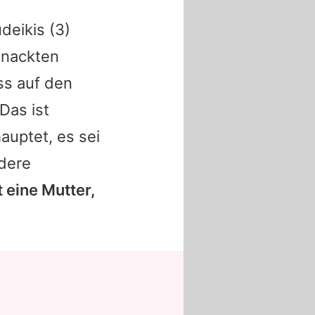
deikis
(3)
e nackten
ss auf den
Das ist
hauptet, es sei
ndere
t eine Mutter,