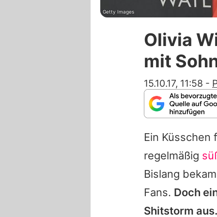
Getty Images
Olivia W
mit Sohn
15.10.17, 11:58
-
P
Ein Küsschen 
regelmäßig
sü
Bislang bekam
Fans.
Doch ein
Shitstorm aus