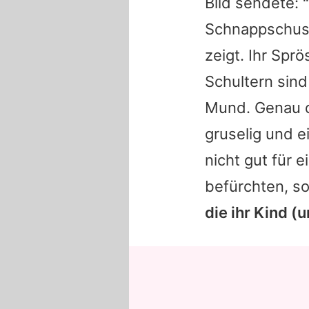
Bild sendete:
Schnappschuss
zeigt. Ihr Sprö
Schultern sin
Mund. Genau da
gruselig und ei
nicht gut für 
befürchten, s
die ihr Kind (