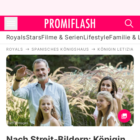
Royals
Stars
Filme & Serien
Lifestyle
Familie & 
ROYALS
SPANISCHES KÖNIGSHAUS
KÖNIGIN LETIZIA
Royals
Stars
Filme & Serien
Lifestyle
Familie & Liebe
Promiflash Exklusiv
Getty Images
Nach Streit-Bildern: Königin