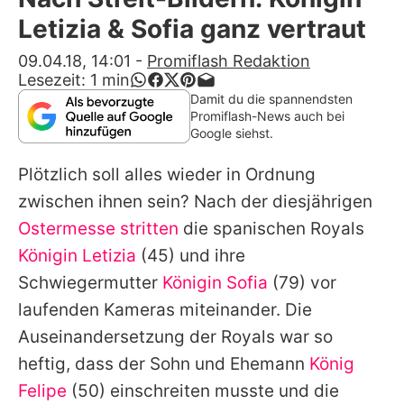
Alle Themen auf Promiflash
Letizia & Sofia ganz vertraut
Jobs
09.04.18, 14:01
-
Promiflash Redaktion
Lesezeit:
1
min
App runterladen
Damit du die spannendsten
Promiflash-News auch bei
Team
Google siehst.
Redaktionelle Richtlinien
Plötzlich soll alles wieder in Ordnung
zwischen ihnen sein? Nach der diesjährigen
Impressum
Ostermesse stritten
die spanischen Royals
Datenschutzerklärung
Königin Letizia
(45) und ihre
Schwiegermutter
Königin Sofia
(79) vor
Nutzungsbedingungen
laufenden Kameras miteinander. Die
Utiq verwalten
Auseinandersetzung der Royals war so
heftig, dass der Sohn und Ehemann
König
Felipe
(50) einschreiten musste und die