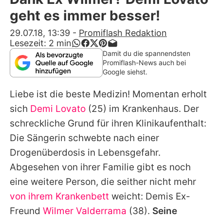
Alle Themen auf Promiflash
geht es immer besser!
Jobs
29.07.18, 13:39
-
Promiflash Redaktion
Lesezeit:
2
min
App runterladen
Damit du die spannendsten
Promiflash-News auch bei
Team
Google siehst.
Redaktionelle Richtlinien
Liebe ist die beste Medizin! Momentan erholt
sich
Demi Lovato
(25) im Krankenhaus. Der
Impressum
schreckliche Grund für ihren Klinikaufenthalt:
Datenschutzerklärung
Die Sängerin schwebte nach einer
Drogenüberdosis in Lebensgefahr.
Nutzungsbedingungen
Abgesehen von ihrer Familie gibt es noch
Utiq verwalten
eine weitere Person, die seither nicht mehr
von ihrem Krankenbett
weicht:
Demis
Ex-
Freund
Wilmer Valderrama
(38).
Seine