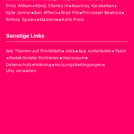
•
•
•
Prinz William
König Charles III
Kourtney Kardashian
•
•
•
•
Kylie Jenner
Ben Affleck
Brad Pitt
Prinzessin Beatrice
•
•
Britney Spears
Madonna
Katie Price
Sonstige Links
•
•
•
Alle Themen auf Promiflash
Jobs
App runterladen
Team
•
•
•
Redaktionelle Richtlinien
Impressum
•
•
Datenschutzerklärung
Nutzungsbedingungen
Utiq verwalten