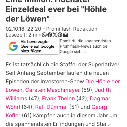
Alle Themen auf Promiflash
Einzeldeal ever bei "Höhle
Jobs
der Löwen"
App runterladen
02.10.18, 22:20
-
Promiflash Redaktion
Lesezeit:
2
min
Team
Damit du die spannendsten
Promiflash-News auch bei
Redaktionelle Richtlinien
Google siehst.
Es ist tatsächlich die Staffel der Superlative!
Impressum
Seit Anfang September laufen die neuen
Datenschutzerklärung
Episoden der Investoren-Show
Die Höhle der
Nutzungsbedingungen
Löwen
.
Carsten Maschmeyer
(59),
Judith
Williams
(47),
Frank Thelen
(42),
Dagmar
Utiq verwalten
Wöhrl
(64),
Ralf Dümmel
(51) und
Georg
Kofler
(61) kämpfen auch in diesem Jahr um
die spannendsten Erfindungen und Start-