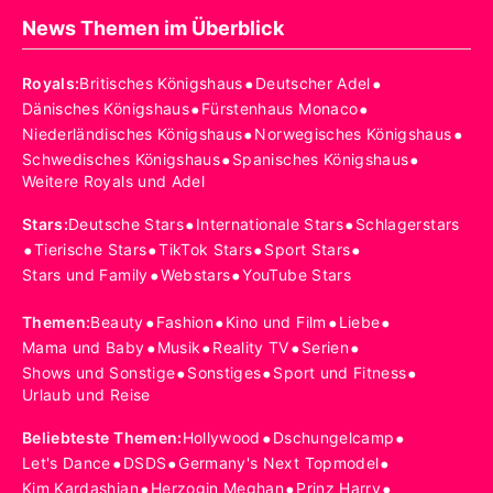
News Themen im Überblick
•
•
Royals
:
Britisches Königshaus
Deutscher Adel
•
•
Dänisches Königshaus
Fürstenhaus Monaco
•
•
Niederländisches Königshaus
Norwegisches Königshaus
•
•
Schwedisches Königshaus
Spanisches Königshaus
Weitere Royals und Adel
•
•
Stars
:
Deutsche Stars
Internationale Stars
Schlagerstars
•
•
•
•
Tierische Stars
TikTok Stars
Sport Stars
•
•
Stars und Family
Webstars
YouTube Stars
•
•
•
•
Themen
:
Beauty
Fashion
Kino und Film
Liebe
•
•
•
•
Mama und Baby
Musik
Reality TV
Serien
•
•
•
Shows und Sonstige
Sonstiges
Sport und Fitness
Urlaub und Reise
•
•
Beliebteste Themen
:
Hollywood
Dschungelcamp
•
•
•
Let's Dance
DSDS
Germany's Next Topmodel
•
•
•
Kim Kardashian
Herzogin Meghan
Prinz Harry