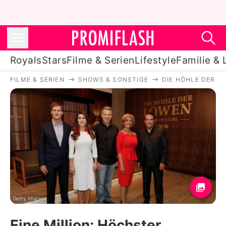
Royals
Stars
Filme & Serien
Lifestyle
Familie & 
FILME & SERIEN
SHOWS & SONSTIGE
DIE HÖHLE DER L
Royals
Stars
Filme & Serien
Lifestyle
Familie & Liebe
Promiflash Exklusiv
Getty Images
Eine Million: Höchster