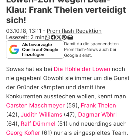
Alle Themen auf Promiflash
Klau: Frank Thelen verteidigt
Jobs
sich!
App runterladen
03.10.18, 13:11
-
Promiflash Redaktion
Lesezeit:
2
min
Team
Damit du die spannendsten
Promiflash-News auch bei
Redaktionelle Richtlinien
Google siehst.
Sowas hat es bei
Die Höhle der Löwen
noch
Impressum
nie gegeben! Obwohl sie immer um die Gunst
Datenschutzerklärung
der Gründer kämpfen und damit ihre
Nutzungsbedingungen
Konkurrenten ausstechen wollen, kennt man
Carsten Maschmeyer
(59),
Frank Thelen
Utiq verwalten
(42),
Judith Williams
(47),
Dagmar Wöhrl
(64),
Ralf Dümmel
(51) und neuerdings auch
Georg Kofler
(61) nur als eingespieltes Team.