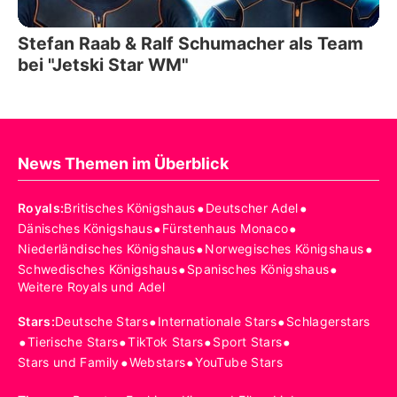
Stefan Raab & Ralf Schumacher als Team
bei "Jetski Star WM"
News Themen im Überblick
•
•
Royals
:
Britisches Königshaus
Deutscher Adel
•
•
Dänisches Königshaus
Fürstenhaus Monaco
•
•
Niederländisches Königshaus
Norwegisches Königshaus
•
•
Schwedisches Königshaus
Spanisches Königshaus
Weitere Royals und Adel
•
•
Stars
:
Deutsche Stars
Internationale Stars
Schlagerstars
•
•
•
•
Tierische Stars
TikTok Stars
Sport Stars
•
•
Stars und Family
Webstars
YouTube Stars