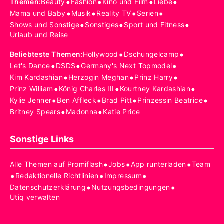
•
•
•
•
Themen
:
Beauty
Fashion
Kino und Film
Liebe
•
•
•
•
Mama und Baby
Musik
Reality TV
Serien
•
•
•
Shows und Sonstige
Sonstiges
Sport und Fitness
Urlaub und Reise
•
•
Beliebteste Themen
:
Hollywood
Dschungelcamp
•
•
•
Let's Dance
DSDS
Germany's Next Topmodel
•
•
•
Kim Kardashian
Herzogin Meghan
Prinz Harry
•
•
•
Prinz William
König Charles III
Kourtney Kardashian
•
•
•
•
Kylie Jenner
Ben Affleck
Brad Pitt
Prinzessin Beatrice
•
•
Britney Spears
Madonna
Katie Price
Sonstige Links
•
•
•
Alle Themen auf Promiflash
Jobs
App runterladen
Team
•
•
•
Redaktionelle Richtlinien
Impressum
•
•
Datenschutzerklärung
Nutzungsbedingungen
Utiq verwalten