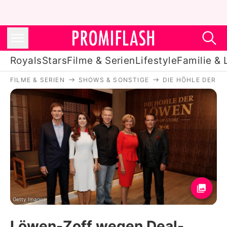
Royals
Stars
Filme & Serien
Lifestyle
Familie & 
FILME & SERIEN
SHOWS & SONSTIGE
DIE HÖHLE DER L
Royals
Stars
Filme & Serien
Lifestyle
Familie & Liebe
Promiflash Exklusiv
Getty Images
Löwen-Zoff wegen Deal-