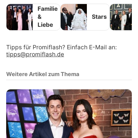
Familie
&
Stars
Liebe
Tipps für Promiflash? Einfach E-Mail an:
tipps@promiflash.de
Weitere Artikel zum Thema