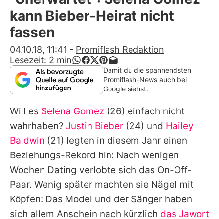
Alle Themen auf Promiflash
kann Bieber-Heirat nicht
Jobs
fassen
App runterladen
04.10.18, 11:41
-
Promiflash Redaktion
Lesezeit:
2
min
Team
Damit du die spannendsten
Promiflash-News auch bei
Redaktionelle Richtlinien
Google siehst.
Will es
Selena Gomez
(26) einfach nicht
Impressum
wahrhaben?
Justin Bieber
(24) und
Hailey
Datenschutzerklärung
Baldwin
(21) legten in diesem Jahr einen
Nutzungsbedingungen
Beziehungs-Rekord hin: Nach wenigen
Wochen Dating verlobte sich das On-Off-
Utiq verwalten
Paar. Wenig später machten sie Nägel mit
Köpfen: Das Model und der Sänger haben
sich allem Anschein nach kürzlich
das Jawort